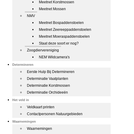
Meetnet Korstmossen
Meetnet Mossen
NMV
Meetnet Bospaddenstoelen
Meetnet Zeereeppaddenstoelen
Meetnet Moeraspaddenstoelen
Staat deze soort er nog?
Zoogdiervereniging
NEM Wildcamera's
Determineren
Eerste Hulp Bij Determineren
Determinatie Vaatplanten
Determinatie Korstmossen
Determinatie Orchideeën
Het veld in
Veldkaart printen
Contactpersonen Natuurgebieden
Waarnemingen
Waarnemingen