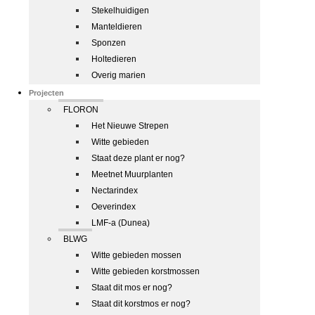
Stekelhuidigen
Manteldieren
Sponzen
Holtedieren
Overig marien
Projecten
FLORON
Het Nieuwe Strepen
Witte gebieden
Staat deze plant er nog?
Meetnet Muurplanten
Nectarindex
Oeverindex
LMF-a (Dunea)
BLWG
Witte gebieden mossen
Witte gebieden korstmossen
Staat dit mos er nog?
Staat dit korstmos er nog?