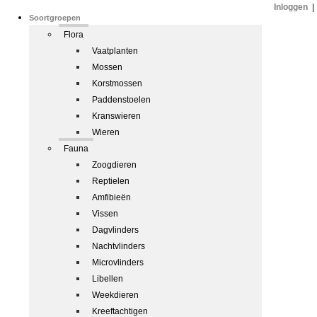
Inloggen
|
Soortgroepen
Flora
Vaatplanten
Mossen
Korstmossen
Paddenstoelen
Kranswieren
Wieren
Fauna
Zoogdieren
Reptielen
Amfibieën
Vissen
Dagvlinders
Nachtvlinders
Microvlinders
Libellen
Weekdieren
Kreeftachtigen