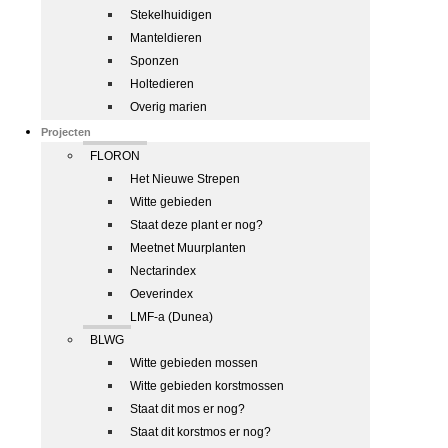
Stekelhuidigen
Manteldieren
Sponzen
Holtedieren
Overig marien
Projecten
FLORON
Het Nieuwe Strepen
Witte gebieden
Staat deze plant er nog?
Meetnet Muurplanten
Nectarindex
Oeverindex
LMF-a (Dunea)
BLWG
Witte gebieden mossen
Witte gebieden korstmossen
Staat dit mos er nog?
Staat dit korstmos er nog?