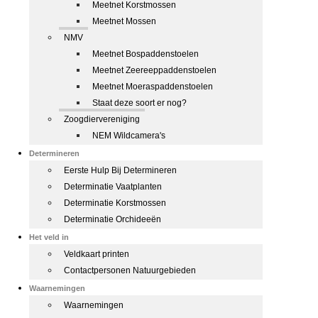
Meetnet Korstmossen
Meetnet Mossen
NMV
Meetnet Bospaddenstoelen
Meetnet Zeereeppaddenstoelen
Meetnet Moeraspaddenstoelen
Staat deze soort er nog?
Zoogdiervereniging
NEM Wildcamera's
Determineren
Eerste Hulp Bij Determineren
Determinatie Vaatplanten
Determinatie Korstmossen
Determinatie Orchideeën
Het veld in
Veldkaart printen
Contactpersonen Natuurgebieden
Waarnemingen
Waarnemingen