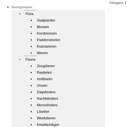
Inloggen
|
Soortgroepen
Flora
Vaatplanten
Mossen
Korstmossen
Paddenstoelen
Kranswieren
Wieren
Fauna
Zoogdieren
Reptielen
Amfibieën
Vissen
Dagvlinders
Nachtvlinders
Microvlinders
Libellen
Weekdieren
Kreeftachtigen