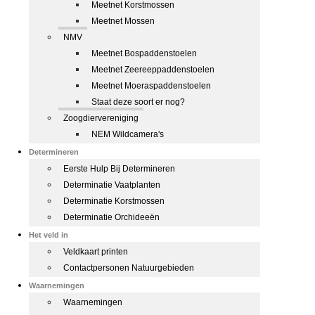
Meetnet Korstmossen
Meetnet Mossen
NMV
Meetnet Bospaddenstoelen
Meetnet Zeereeppaddenstoelen
Meetnet Moeraspaddenstoelen
Staat deze soort er nog?
Zoogdiervereniging
NEM Wildcamera's
Determineren
Eerste Hulp Bij Determineren
Determinatie Vaatplanten
Determinatie Korstmossen
Determinatie Orchideeën
Het veld in
Veldkaart printen
Contactpersonen Natuurgebieden
Waarnemingen
Waarnemingen