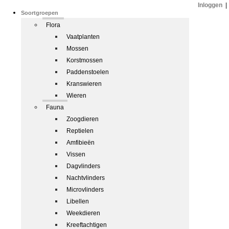
Inloggen
|
Soortgroepen
Flora
Vaatplanten
Mossen
Korstmossen
Paddenstoelen
Kranswieren
Wieren
Fauna
Zoogdieren
Reptielen
Amfibieën
Vissen
Dagvlinders
Nachtvlinders
Microvlinders
Libellen
Weekdieren
Kreeftachtigen