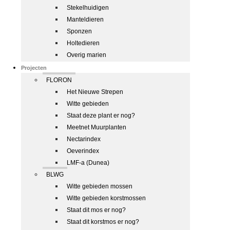
Stekelhuidigen
Manteldieren
Sponzen
Holtedieren
Overig marien
Projecten
FLORON
Het Nieuwe Strepen
Witte gebieden
Staat deze plant er nog?
Meetnet Muurplanten
Nectarindex
Oeverindex
LMF-a (Dunea)
BLWG
Witte gebieden mossen
Witte gebieden korstmossen
Staat dit mos er nog?
Staat dit korstmos er nog?