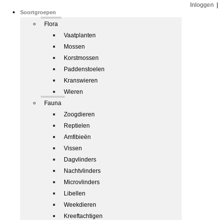
Inloggen
|
Soortgroepen
Flora
Vaatplanten
Mossen
Korstmossen
Paddenstoelen
Kranswieren
Wieren
Fauna
Zoogdieren
Reptielen
Amfibieën
Vissen
Dagvlinders
Nachtvlinders
Microvlinders
Libellen
Weekdieren
Kreeftachtigen