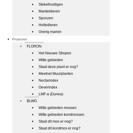
Stekelhuidigen
Manteldieren
Sponzen
Holtedieren
Overig marien
Projecten
FLORON
Het Nieuwe Strepen
Witte gebieden
Staat deze plant er nog?
Meetnet Muurplanten
Nectarindex
Oeverindex
LMF-a (Dunea)
BLWG
Witte gebieden mossen
Witte gebieden korstmossen
Staat dit mos er nog?
Staat dit korstmos er nog?