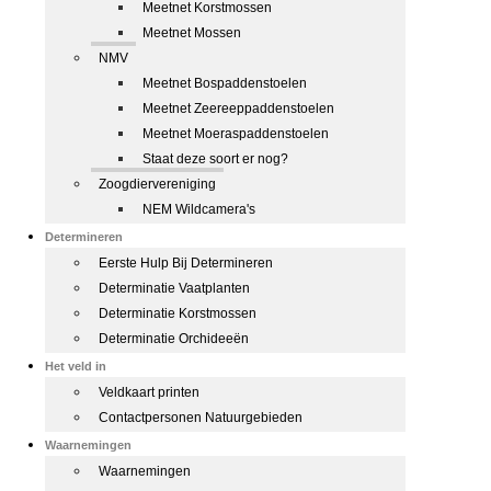
Meetnet Korstmossen
Meetnet Mossen
NMV
Meetnet Bospaddenstoelen
Meetnet Zeereeppaddenstoelen
Meetnet Moeraspaddenstoelen
Staat deze soort er nog?
Zoogdiervereniging
NEM Wildcamera's
Determineren
Eerste Hulp Bij Determineren
Determinatie Vaatplanten
Determinatie Korstmossen
Determinatie Orchideeën
Het veld in
Veldkaart printen
Contactpersonen Natuurgebieden
Waarnemingen
Waarnemingen