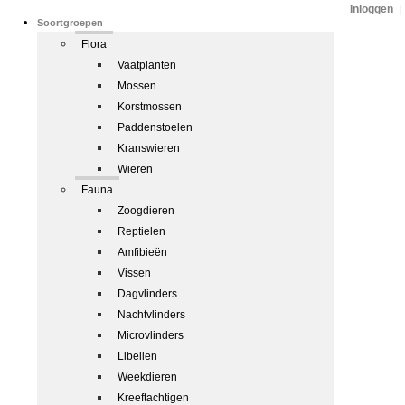
Inloggen
|
Soortgroepen
Flora
Vaatplanten
Mossen
Korstmossen
Paddenstoelen
Kranswieren
Wieren
Fauna
Zoogdieren
Reptielen
Amfibieën
Vissen
Dagvlinders
Nachtvlinders
Microvlinders
Libellen
Weekdieren
Kreeftachtigen