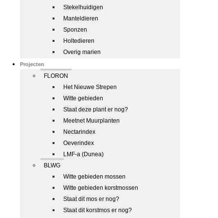
Stekelhuidigen
Manteldieren
Sponzen
Holtedieren
Overig marien
Projecten
FLORON
Het Nieuwe Strepen
Witte gebieden
Staat deze plant er nog?
Meetnet Muurplanten
Nectarindex
Oeverindex
LMF-a (Dunea)
BLWG
Witte gebieden mossen
Witte gebieden korstmossen
Staat dit mos er nog?
Staat dit korstmos er nog?