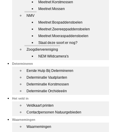
Meetnet Korstmossen
Meetnet Mossen
NMV
Meetnet Bospaddenstoelen
Meetnet Zeereeppaddenstoelen
Meetnet Moeraspaddenstoelen
Staat deze soort er nog?
Zoogdiervereniging
NEM Wildcamera's
Determineren
Eerste Hulp Bij Determineren
Determinatie Vaatplanten
Determinatie Korstmossen
Determinatie Orchideeën
Het veld in
Veldkaart printen
Contactpersonen Natuurgebieden
Waarnemingen
Waarnemingen