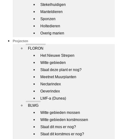
Stekelhuidigen
Manteldieren
Sponzen
Holtedieren
Overig marien
Projecten
FLORON
Het Nieuwe Strepen
Witte gebieden
Staat deze plant er nog?
Meetnet Muurplanten
Nectarindex
Oeverindex
LMF-a (Dunea)
BLWG
Witte gebieden mossen
Witte gebieden korstmossen
Staat dit mos er nog?
Staat dit korstmos er nog?