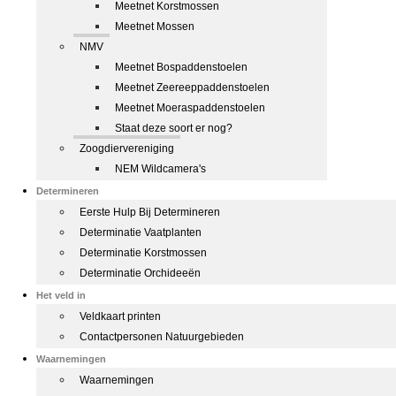
Meetnet Korstmossen
Meetnet Mossen
NMV
Meetnet Bospaddenstoelen
Meetnet Zeereeppaddenstoelen
Meetnet Moeraspaddenstoelen
Staat deze soort er nog?
Zoogdiervereniging
NEM Wildcamera's
Determineren
Eerste Hulp Bij Determineren
Determinatie Vaatplanten
Determinatie Korstmossen
Determinatie Orchideeën
Het veld in
Veldkaart printen
Contactpersonen Natuurgebieden
Waarnemingen
Waarnemingen