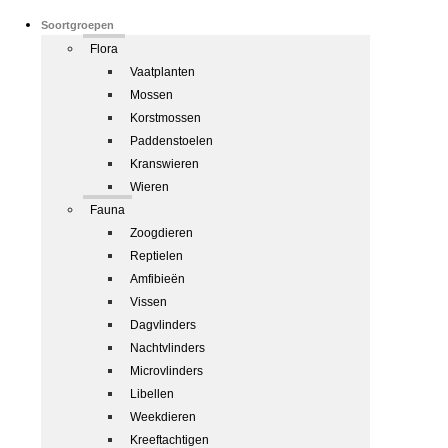
Soortgroepen
Flora
Vaatplanten
Mossen
Korstmossen
Paddenstoelen
Kranswieren
Wieren
Fauna
Zoogdieren
Reptielen
Amfibieën
Vissen
Dagvlinders
Nachtvlinders
Microvlinders
Libellen
Weekdieren
Kreeftachtigen