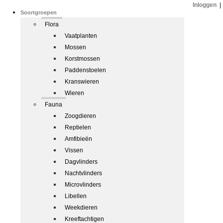
Inloggen
|
Soortgroepen
Flora
Vaatplanten
Mossen
Korstmossen
Paddenstoelen
Kranswieren
Wieren
Fauna
Zoogdieren
Reptielen
Amfibieën
Vissen
Dagvlinders
Nachtvlinders
Microvlinders
Libellen
Weekdieren
Kreeftachtigen