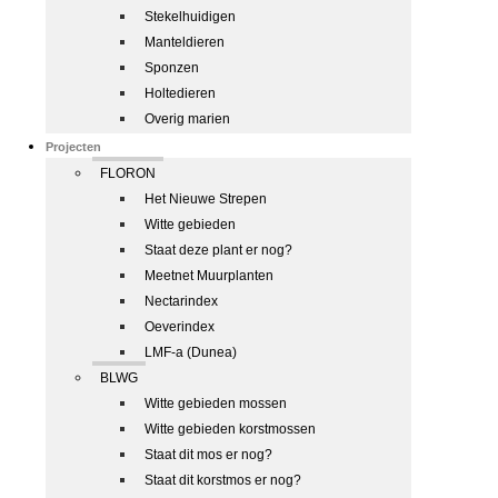
Stekelhuidigen
Manteldieren
Sponzen
Holtedieren
Overig marien
Projecten
FLORON
Het Nieuwe Strepen
Witte gebieden
Staat deze plant er nog?
Meetnet Muurplanten
Nectarindex
Oeverindex
LMF-a (Dunea)
BLWG
Witte gebieden mossen
Witte gebieden korstmossen
Staat dit mos er nog?
Staat dit korstmos er nog?