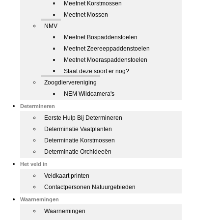
Meetnet Korstmossen
Meetnet Mossen
NMV
Meetnet Bospaddenstoelen
Meetnet Zeereeppaddenstoelen
Meetnet Moeraspaddenstoelen
Staat deze soort er nog?
Zoogdiervereniging
NEM Wildcamera's
Determineren
Eerste Hulp Bij Determineren
Determinatie Vaatplanten
Determinatie Korstmossen
Determinatie Orchideeën
Het veld in
Veldkaart printen
Contactpersonen Natuurgebieden
Waarnemingen
Waarnemingen