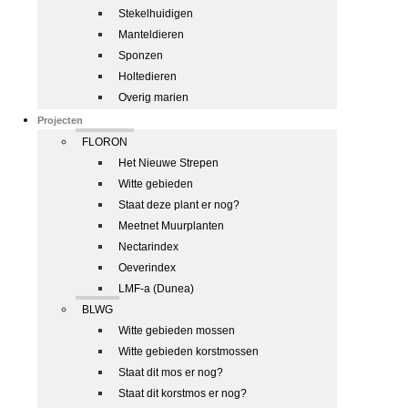
Stekelhuidigen
Manteldieren
Sponzen
Holtedieren
Overig marien
Projecten
FLORON
Het Nieuwe Strepen
Witte gebieden
Staat deze plant er nog?
Meetnet Muurplanten
Nectarindex
Oeverindex
LMF-a (Dunea)
BLWG
Witte gebieden mossen
Witte gebieden korstmossen
Staat dit mos er nog?
Staat dit korstmos er nog?