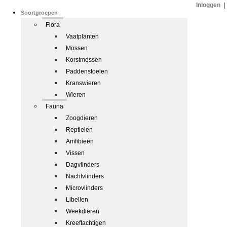
Inloggen
|
Soortgroepen
Flora
Vaatplanten
Mossen
Korstmossen
Paddenstoelen
Kranswieren
Wieren
Fauna
Zoogdieren
Reptielen
Amfibieën
Vissen
Dagvlinders
Nachtvlinders
Microvlinders
Libellen
Weekdieren
Kreeftachtigen