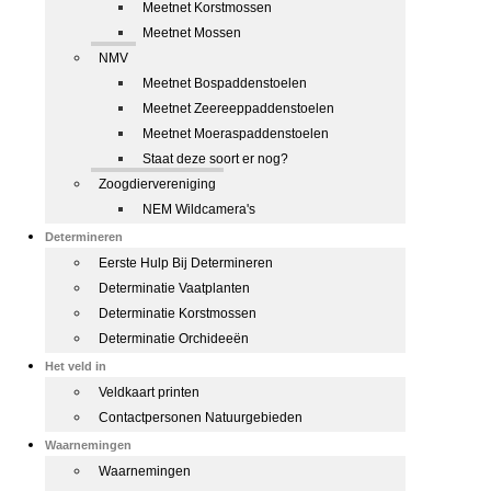
Meetnet Korstmossen
Meetnet Mossen
NMV
Meetnet Bospaddenstoelen
Meetnet Zeereeppaddenstoelen
Meetnet Moeraspaddenstoelen
Staat deze soort er nog?
Zoogdiervereniging
NEM Wildcamera's
Determineren
Eerste Hulp Bij Determineren
Determinatie Vaatplanten
Determinatie Korstmossen
Determinatie Orchideeën
Het veld in
Veldkaart printen
Contactpersonen Natuurgebieden
Waarnemingen
Waarnemingen