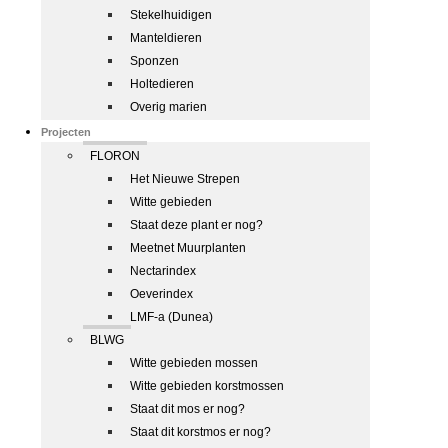
Stekelhuidigen
Manteldieren
Sponzen
Holtedieren
Overig marien
Projecten
FLORON
Het Nieuwe Strepen
Witte gebieden
Staat deze plant er nog?
Meetnet Muurplanten
Nectarindex
Oeverindex
LMF-a (Dunea)
BLWG
Witte gebieden mossen
Witte gebieden korstmossen
Staat dit mos er nog?
Staat dit korstmos er nog?