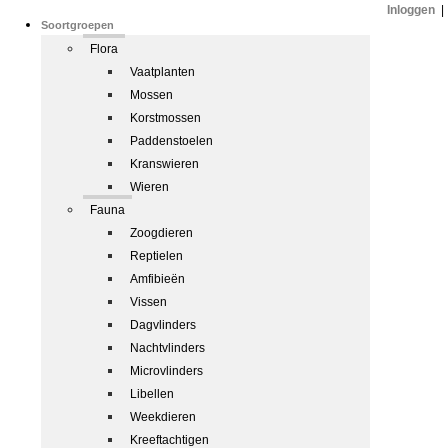
Inloggen
|
Soortgroepen
Flora
Vaatplanten
Mossen
Korstmossen
Paddenstoelen
Kranswieren
Wieren
Fauna
Zoogdieren
Reptielen
Amfibieën
Vissen
Dagvlinders
Nachtvlinders
Microvlinders
Libellen
Weekdieren
Kreeftachtigen