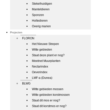
Stekelhuidigen
Manteldieren
Sponzen
Holtedieren
Overig marien
Projecten
FLORON
Het Nieuwe Strepen
Witte gebieden
Staat deze plant er nog?
Meetnet Muurplanten
Nectarindex
Oeverindex
LMF-a (Dunea)
BLWG
Witte gebieden mossen
Witte gebieden korstmossen
Staat dit mos er nog?
Staat dit korstmos er nog?