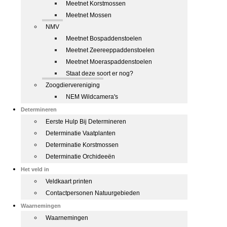
Meetnet Korstmossen
Meetnet Mossen
NMV
Meetnet Bospaddenstoelen
Meetnet Zeereeppaddenstoelen
Meetnet Moeraspaddenstoelen
Staat deze soort er nog?
Zoogdiervereniging
NEM Wildcamera's
Determineren
Eerste Hulp Bij Determineren
Determinatie Vaatplanten
Determinatie Korstmossen
Determinatie Orchideeën
Het veld in
Veldkaart printen
Contactpersonen Natuurgebieden
Waarnemingen
Waarnemingen