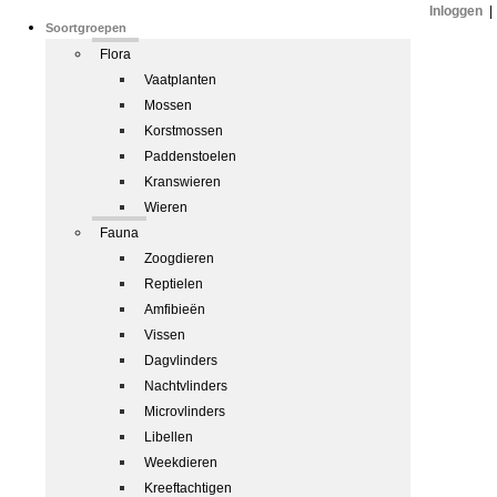
Inloggen
|
Soortgroepen
Flora
Vaatplanten
Mossen
Korstmossen
Paddenstoelen
Kranswieren
Wieren
Fauna
Zoogdieren
Reptielen
Amfibieën
Vissen
Dagvlinders
Nachtvlinders
Microvlinders
Libellen
Weekdieren
Kreeftachtigen