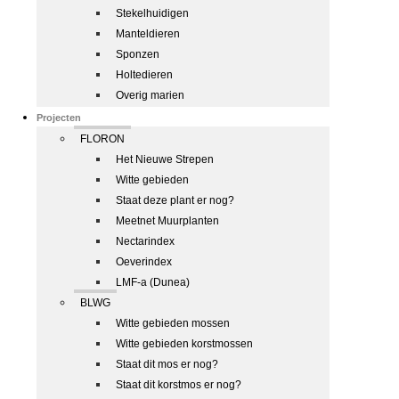
Stekelhuidigen
Manteldieren
Sponzen
Holtedieren
Overig marien
Projecten
FLORON
Het Nieuwe Strepen
Witte gebieden
Staat deze plant er nog?
Meetnet Muurplanten
Nectarindex
Oeverindex
LMF-a (Dunea)
BLWG
Witte gebieden mossen
Witte gebieden korstmossen
Staat dit mos er nog?
Staat dit korstmos er nog?