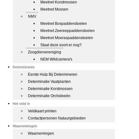
Meetnet Korstmossen
Meetnet Mossen
NMV
Meetnet Bospaddenstoelen
Meetnet Zeereeppaddenstoelen
Meetnet Moeraspaddenstoelen
Staat deze soort er nog?
Zoogdiervereniging
NEM Wildcamera's
Determineren
Eerste Hulp Bij Determineren
Determinatie Vaatplanten
Determinatie Korstmossen
Determinatie Orchideeën
Het veld in
Veldkaart printen
Contactpersonen Natuurgebieden
Waarnemingen
Waarnemingen