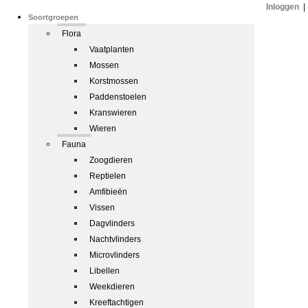
Inloggen
|
Soortgroepen
Flora
Vaatplanten
Mossen
Korstmossen
Paddenstoelen
Kranswieren
Wieren
Fauna
Zoogdieren
Reptielen
Amfibieën
Vissen
Dagvlinders
Nachtvlinders
Microvlinders
Libellen
Weekdieren
Kreeftachtigen