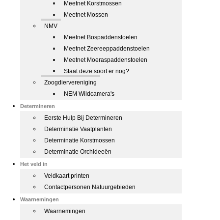
Meetnet Korstmossen
Meetnet Mossen
NMV
Meetnet Bospaddenstoelen
Meetnet Zeereeppaddenstoelen
Meetnet Moeraspaddenstoelen
Staat deze soort er nog?
Zoogdiervereniging
NEM Wildcamera's
Determineren
Eerste Hulp Bij Determineren
Determinatie Vaatplanten
Determinatie Korstmossen
Determinatie Orchideeën
Het veld in
Veldkaart printen
Contactpersonen Natuurgebieden
Waarnemingen
Waarnemingen