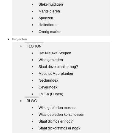
Stekelhuidigen
Manteldieren
Sponzen
Holtedieren
Overig marien
Projecten
FLORON
Het Nieuwe Strepen
Witte gebieden
Staat deze plant er nog?
Meetnet Muurplanten
Nectarindex
Oeverindex
LMF-a (Dunea)
BLWG
Witte gebieden mossen
Witte gebieden korstmossen
Staat dit mos er nog?
Staat dit korstmos er nog?