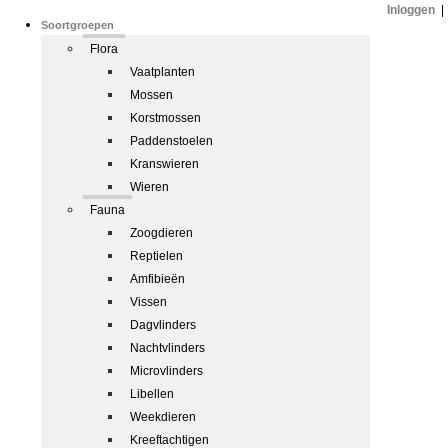
Inloggen
|
Soortgroepen
Flora
Vaatplanten
Mossen
Korstmossen
Paddenstoelen
Kranswieren
Wieren
Fauna
Zoogdieren
Reptielen
Amfibieën
Vissen
Dagvlinders
Nachtvlinders
Microvlinders
Libellen
Weekdieren
Kreeftachtigen