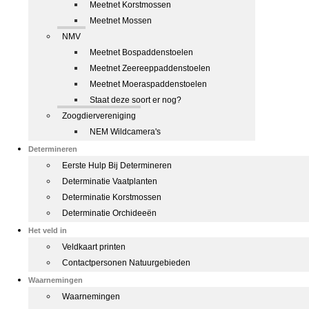
Meetnet Korstmossen
Meetnet Mossen
NMV
Meetnet Bospaddenstoelen
Meetnet Zeereeppaddenstoelen
Meetnet Moeraspaddenstoelen
Staat deze soort er nog?
Zoogdiervereniging
NEM Wildcamera's
Determineren
Eerste Hulp Bij Determineren
Determinatie Vaatplanten
Determinatie Korstmossen
Determinatie Orchideeën
Het veld in
Veldkaart printen
Contactpersonen Natuurgebieden
Waarnemingen
Waarnemingen