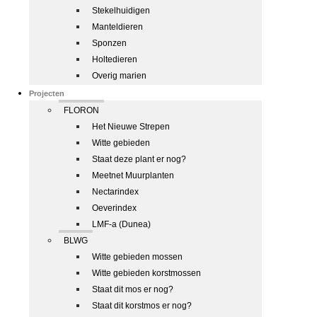
Stekelhuidigen
Manteldieren
Sponzen
Holtedieren
Overig marien
Projecten
FLORON
Het Nieuwe Strepen
Witte gebieden
Staat deze plant er nog?
Meetnet Muurplanten
Nectarindex
Oeverindex
LMF-a (Dunea)
BLWG
Witte gebieden mossen
Witte gebieden korstmossen
Staat dit mos er nog?
Staat dit korstmos er nog?