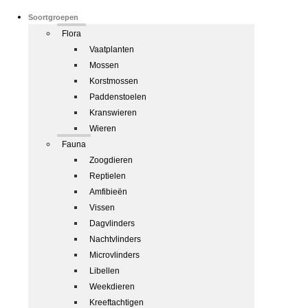
Soortgroepen
Flora
Vaatplanten
Mossen
Korstmossen
Paddenstoelen
Kranswieren
Wieren
Fauna
Zoogdieren
Reptielen
Amfibieën
Vissen
Dagvlinders
Nachtvlinders
Microvlinders
Libellen
Weekdieren
Kreeftachtigen