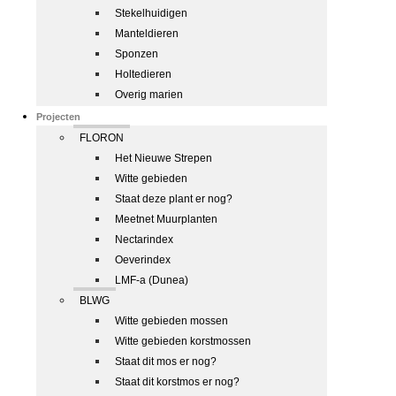
Stekelhuidigen
Manteldieren
Sponzen
Holtedieren
Overig marien
Projecten
FLORON
Het Nieuwe Strepen
Witte gebieden
Staat deze plant er nog?
Meetnet Muurplanten
Nectarindex
Oeverindex
LMF-a (Dunea)
BLWG
Witte gebieden mossen
Witte gebieden korstmossen
Staat dit mos er nog?
Staat dit korstmos er nog?