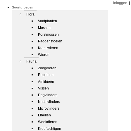
Inloggen
|
Soortgroepen
Flora
Vaatplanten
Mossen
Korstmossen
Paddenstoelen
Kranswieren
Wieren
Fauna
Zoogdieren
Reptielen
Amfibieën
Vissen
Dagvlinders
Nachtvlinders
Microvlinders
Libellen
Weekdieren
Kreeftachtigen