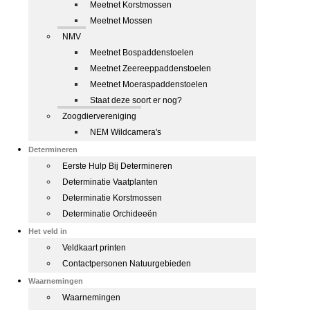
Meetnet Korstmossen
Meetnet Mossen
NMV
Meetnet Bospaddenstoelen
Meetnet Zeereeppaddenstoelen
Meetnet Moeraspaddenstoelen
Staat deze soort er nog?
Zoogdiervereniging
NEM Wildcamera's
Determineren
Eerste Hulp Bij Determineren
Determinatie Vaatplanten
Determinatie Korstmossen
Determinatie Orchideeën
Het veld in
Veldkaart printen
Contactpersonen Natuurgebieden
Waarnemingen
Waarnemingen