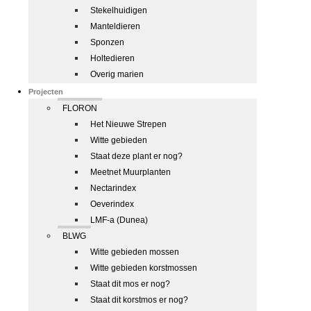
Stekelhuidigen
Manteldieren
Sponzen
Holtedieren
Overig marien
Projecten
FLORON
Het Nieuwe Strepen
Witte gebieden
Staat deze plant er nog?
Meetnet Muurplanten
Nectarindex
Oeverindex
LMF-a (Dunea)
BLWG
Witte gebieden mossen
Witte gebieden korstmossen
Staat dit mos er nog?
Staat dit korstmos er nog?