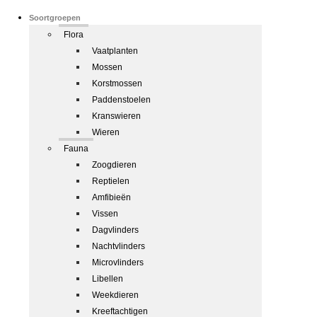
Soortgroepen
Flora
Vaatplanten
Mossen
Korstmossen
Paddenstoelen
Kranswieren
Wieren
Fauna
Zoogdieren
Reptielen
Amfibieën
Vissen
Dagvlinders
Nachtvlinders
Microvlinders
Libellen
Weekdieren
Kreeftachtigen