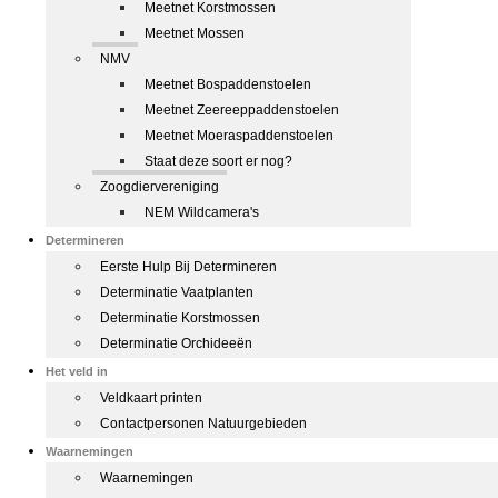
Meetnet Korstmossen
Meetnet Mossen
NMV
Meetnet Bospaddenstoelen
Meetnet Zeereeppaddenstoelen
Meetnet Moeraspaddenstoelen
Staat deze soort er nog?
Zoogdiervereniging
NEM Wildcamera's
Determineren
Eerste Hulp Bij Determineren
Determinatie Vaatplanten
Determinatie Korstmossen
Determinatie Orchideeën
Het veld in
Veldkaart printen
Contactpersonen Natuurgebieden
Waarnemingen
Waarnemingen