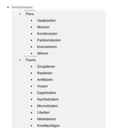
Soortgroepen
Flora
Vaatplanten
Mossen
Korstmossen
Paddenstoelen
Kranswieren
Wieren
Fauna
Zoogdieren
Reptielen
Amfibieën
Vissen
Dagvlinders
Nachtvlinders
Microvlinders
Libellen
Weekdieren
Kreeftachtigen