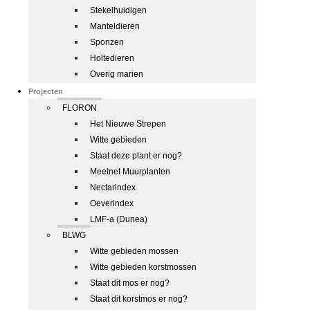
Stekelhuidigen
Manteldieren
Sponzen
Holtedieren
Overig marien
Projecten
FLORON
Het Nieuwe Strepen
Witte gebieden
Staat deze plant er nog?
Meetnet Muurplanten
Nectarindex
Oeverindex
LMF-a (Dunea)
BLWG
Witte gebieden mossen
Witte gebieden korstmossen
Staat dit mos er nog?
Staat dit korstmos er nog?