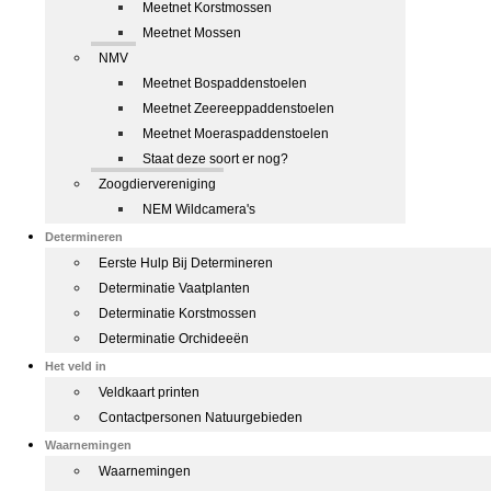
Meetnet Korstmossen
Meetnet Mossen
NMV
Meetnet Bospaddenstoelen
Meetnet Zeereeppaddenstoelen
Meetnet Moeraspaddenstoelen
Staat deze soort er nog?
Zoogdiervereniging
NEM Wildcamera's
Determineren
Eerste Hulp Bij Determineren
Determinatie Vaatplanten
Determinatie Korstmossen
Determinatie Orchideeën
Het veld in
Veldkaart printen
Contactpersonen Natuurgebieden
Waarnemingen
Waarnemingen