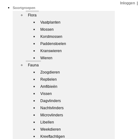
Inloggen
|
Soortgroepen
Flora
Vaatplanten
Mossen
Korstmossen
Paddenstoelen
Kranswieren
Wieren
Fauna
Zoogdieren
Reptielen
Amfibieën
Vissen
Dagvlinders
Nachtvlinders
Microvlinders
Libellen
Weekdieren
Kreeftachtigen