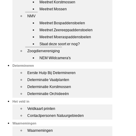
Meetnet Korstmossen
Meetnet Mossen
NMV
Meetnet Bospaddenstoelen
Meetnet Zeereeppaddenstoelen
Meetnet Moeraspaddenstoelen
Staat deze soort er nog?
Zoogdiervereniging
NEM Wildcamera's
Determineren
Eerste Hulp Bij Determineren
Determinatie Vaatplanten
Determinatie Korstmossen
Determinatie Orchideeën
Het veld in
Veldkaart printen
Contactpersonen Natuurgebieden
Waarnemingen
Waarnemingen