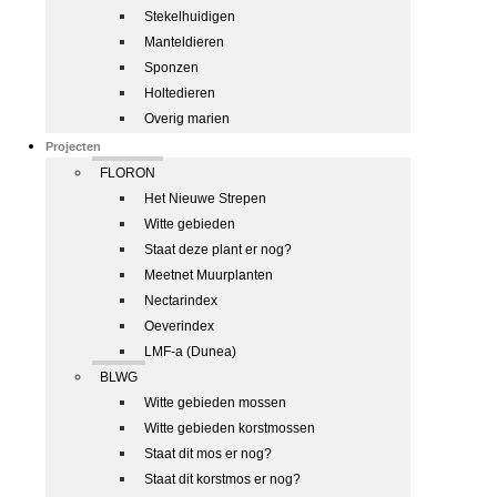
Stekelhuidigen
Manteldieren
Sponzen
Holtedieren
Overig marien
Projecten
FLORON
Het Nieuwe Strepen
Witte gebieden
Staat deze plant er nog?
Meetnet Muurplanten
Nectarindex
Oeverindex
LMF-a (Dunea)
BLWG
Witte gebieden mossen
Witte gebieden korstmossen
Staat dit mos er nog?
Staat dit korstmos er nog?