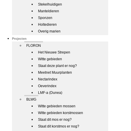
Stekelhuidigen
Manteldieren
Sponzen
Holtedieren
Overig marien
Projecten
FLORON
Het Nieuwe Strepen
Witte gebieden
Staat deze plant er nog?
Meetnet Muurplanten
Nectarindex
Oeverindex
LMF-a (Dunea)
BLWG
Witte gebieden mossen
Witte gebieden korstmossen
Staat dit mos er nog?
Staat dit korstmos er nog?