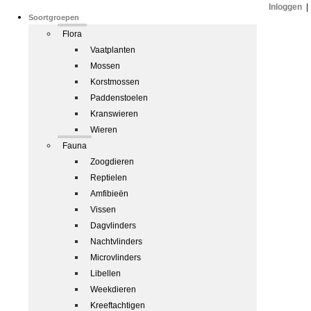
Inloggen
|
Soortgroepen
Flora
Vaatplanten
Mossen
Korstmossen
Paddenstoelen
Kranswieren
Wieren
Fauna
Zoogdieren
Reptielen
Amfibieën
Vissen
Dagvlinders
Nachtvlinders
Microvlinders
Libellen
Weekdieren
Kreeftachtigen