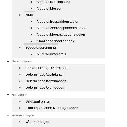
Meetnet Korstmossen
Meetnet Mossen
NMV
Meetnet Bospaddenstoelen
Meetnet Zeereeppaddenstoelen
Meetnet Moeraspaddenstoelen
Staat deze soort er nog?
Zoogdiervereniging
NEM Wildcamera's
Determineren
Eerste Hulp Bij Determineren
Determinatie Vaatplanten
Determinatie Korstmossen
Determinatie Orchideeën
Het veld in
Veldkaart printen
Contactpersonen Natuurgebieden
Waarnemingen
Waarnemingen