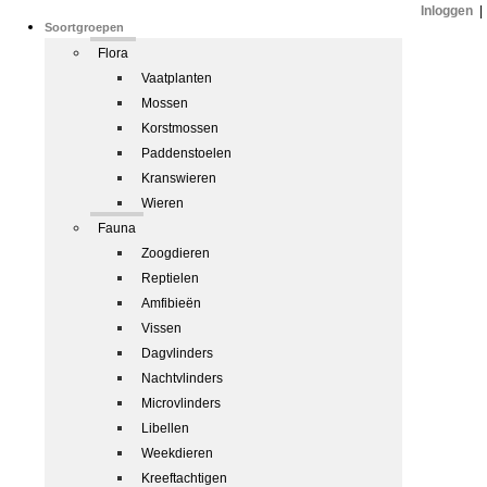
Inloggen
|
Soortgroepen
Flora
Vaatplanten
Mossen
Korstmossen
Paddenstoelen
Kranswieren
Wieren
Fauna
Zoogdieren
Reptielen
Amfibieën
Vissen
Dagvlinders
Nachtvlinders
Microvlinders
Libellen
Weekdieren
Kreeftachtigen