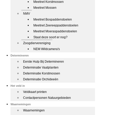
Meetnet Korstmossen
Meetnet Mossen
NMV
Meetnet Bospaddenstoelen
Meetnet Zeereeppaddenstoelen
Meetnet Moeraspaddenstoelen
Staat deze soort er nog?
Zoogdiervereniging
NEM Wildcamera's
Determineren
Eerste Hulp Bij Determineren
Determinatie Vaatplanten
Determinatie Korstmossen
Determinatie Orchideeën
Het veld in
Veldkaart printen
Contactpersonen Natuurgebieden
Waarnemingen
Waarnemingen