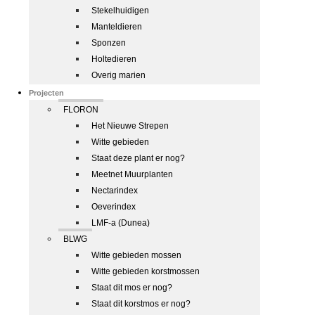
Stekelhuidigen
Manteldieren
Sponzen
Holtedieren
Overig marien
Projecten
FLORON
Het Nieuwe Strepen
Witte gebieden
Staat deze plant er nog?
Meetnet Muurplanten
Nectarindex
Oeverindex
LMF-a (Dunea)
BLWG
Witte gebieden mossen
Witte gebieden korstmossen
Staat dit mos er nog?
Staat dit korstmos er nog?