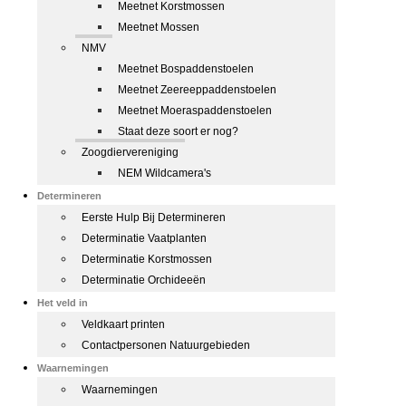
Meetnet Korstmossen
Meetnet Mossen
NMV
Meetnet Bospaddenstoelen
Meetnet Zeereeppaddenstoelen
Meetnet Moeraspaddenstoelen
Staat deze soort er nog?
Zoogdiervereniging
NEM Wildcamera's
Determineren
Eerste Hulp Bij Determineren
Determinatie Vaatplanten
Determinatie Korstmossen
Determinatie Orchideeën
Het veld in
Veldkaart printen
Contactpersonen Natuurgebieden
Waarnemingen
Waarnemingen