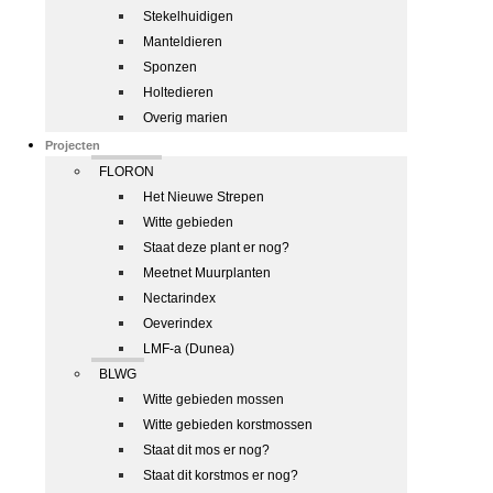
Stekelhuidigen
Manteldieren
Sponzen
Holtedieren
Overig marien
Projecten
FLORON
Het Nieuwe Strepen
Witte gebieden
Staat deze plant er nog?
Meetnet Muurplanten
Nectarindex
Oeverindex
LMF-a (Dunea)
BLWG
Witte gebieden mossen
Witte gebieden korstmossen
Staat dit mos er nog?
Staat dit korstmos er nog?