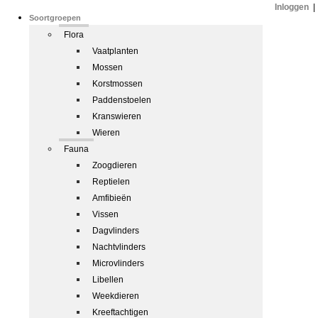
Inloggen
|
Soortgroepen
Flora
Vaatplanten
Mossen
Korstmossen
Paddenstoelen
Kranswieren
Wieren
Fauna
Zoogdieren
Reptielen
Amfibieën
Vissen
Dagvlinders
Nachtvlinders
Microvlinders
Libellen
Weekdieren
Kreeftachtigen