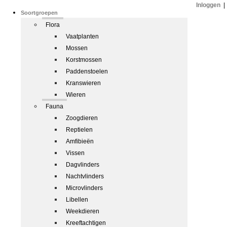
Inloggen
|
Soortgroepen
Flora
Vaatplanten
Mossen
Korstmossen
Paddenstoelen
Kranswieren
Wieren
Fauna
Zoogdieren
Reptielen
Amfibieën
Vissen
Dagvlinders
Nachtvlinders
Microvlinders
Libellen
Weekdieren
Kreeftachtigen