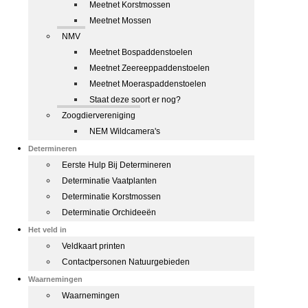
Meetnet Korstmossen
Meetnet Mossen
NMV
Meetnet Bospaddenstoelen
Meetnet Zeereeppaddenstoelen
Meetnet Moeraspaddenstoelen
Staat deze soort er nog?
Zoogdiervereniging
NEM Wildcamera's
Determineren
Eerste Hulp Bij Determineren
Determinatie Vaatplanten
Determinatie Korstmossen
Determinatie Orchideeën
Het veld in
Veldkaart printen
Contactpersonen Natuurgebieden
Waarnemingen
Waarnemingen