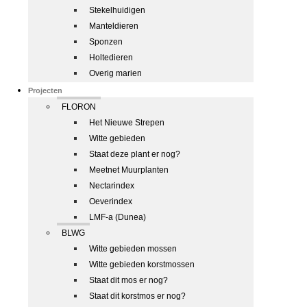
Stekelhuidigen
Manteldieren
Sponzen
Holtedieren
Overig marien
Projecten
FLORON
Het Nieuwe Strepen
Witte gebieden
Staat deze plant er nog?
Meetnet Muurplanten
Nectarindex
Oeverindex
LMF-a (Dunea)
BLWG
Witte gebieden mossen
Witte gebieden korstmossen
Staat dit mos er nog?
Staat dit korstmos er nog?