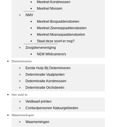
Meetnet Korstmossen
Meetnet Mossen
NMV
Meetnet Bospaddenstoelen
Meetnet Zeereeppaddenstoelen
Meetnet Moeraspaddenstoelen
Staat deze soort er nog?
Zoogdiervereniging
NEM Wildcamera's
Determineren
Eerste Hulp Bij Determineren
Determinatie Vaatplanten
Determinatie Korstmossen
Determinatie Orchideeën
Het veld in
Veldkaart printen
Contactpersonen Natuurgebieden
Waarnemingen
Waarnemingen