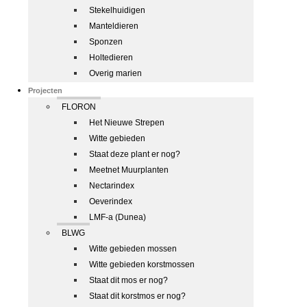
Stekelhuidigen
Manteldieren
Sponzen
Holtedieren
Overig marien
Projecten
FLORON
Het Nieuwe Strepen
Witte gebieden
Staat deze plant er nog?
Meetnet Muurplanten
Nectarindex
Oeverindex
LMF-a (Dunea)
BLWG
Witte gebieden mossen
Witte gebieden korstmossen
Staat dit mos er nog?
Staat dit korstmos er nog?