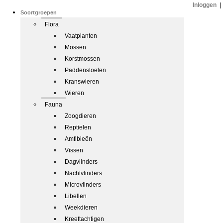
Inloggen
|
Soortgroepen
Flora
Vaatplanten
Mossen
Korstmossen
Paddenstoelen
Kranswieren
Wieren
Fauna
Zoogdieren
Reptielen
Amfibieën
Vissen
Dagvlinders
Nachtvlinders
Microvlinders
Libellen
Weekdieren
Kreeftachtigen