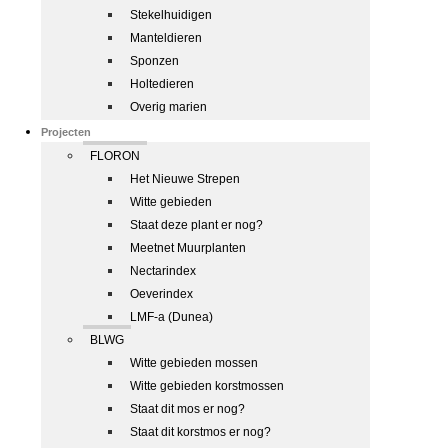
Stekelhuidigen
Manteldieren
Sponzen
Holtedieren
Overig marien
Projecten
FLORON
Het Nieuwe Strepen
Witte gebieden
Staat deze plant er nog?
Meetnet Muurplanten
Nectarindex
Oeverindex
LMF-a (Dunea)
BLWG
Witte gebieden mossen
Witte gebieden korstmossen
Staat dit mos er nog?
Staat dit korstmos er nog?