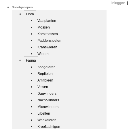
Inloggen
|
Soortgroepen
Flora
Vaatplanten
Mossen
Korstmossen
Paddenstoelen
Kranswieren
Wieren
Fauna
Zoogdieren
Reptielen
Amfibieën
Vissen
Dagvlinders
Nachtvlinders
Microvlinders
Libellen
Weekdieren
Kreeftachtigen