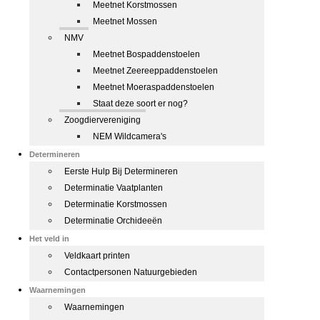
Meetnet Korstmossen
Meetnet Mossen
NMV
Meetnet Bospaddenstoelen
Meetnet Zeereeppaddenstoelen
Meetnet Moeraspaddenstoelen
Staat deze soort er nog?
Zoogdiervereniging
NEM Wildcamera's
Determineren
Eerste Hulp Bij Determineren
Determinatie Vaatplanten
Determinatie Korstmossen
Determinatie Orchideeën
Het veld in
Veldkaart printen
Contactpersonen Natuurgebieden
Waarnemingen
Waarnemingen