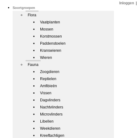
Inloggen
|
Soortgroepen
Flora
Vaatplanten
Mossen
Korstmossen
Paddenstoelen
Kranswieren
Wieren
Fauna
Zoogdieren
Reptielen
Amfibieën
Vissen
Dagvlinders
Nachtvlinders
Microvlinders
Libellen
Weekdieren
Kreeftachtigen