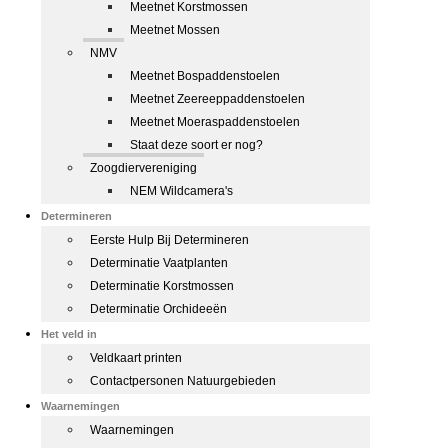
Meetnet Korstmossen
Meetnet Mossen
NMV
Meetnet Bospaddenstoelen
Meetnet Zeereeppaddenstoelen
Meetnet Moeraspaddenstoelen
Staat deze soort er nog?
Zoogdiervereniging
NEM Wildcamera's
Determineren
Eerste Hulp Bij Determineren
Determinatie Vaatplanten
Determinatie Korstmossen
Determinatie Orchideeën
Het veld in
Veldkaart printen
Contactpersonen Natuurgebieden
Waarnemingen
Waarnemingen