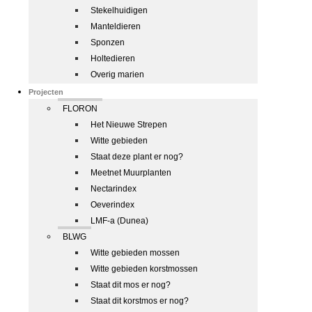
Stekelhuidigen
Manteldieren
Sponzen
Holtedieren
Overig marien
Projecten
FLORON
Het Nieuwe Strepen
Witte gebieden
Staat deze plant er nog?
Meetnet Muurplanten
Nectarindex
Oeverindex
LMF-a (Dunea)
BLWG
Witte gebieden mossen
Witte gebieden korstmossen
Staat dit mos er nog?
Staat dit korstmos er nog?