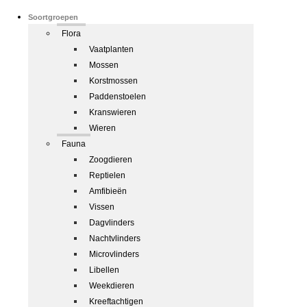
Soortgroepen
Flora
Vaatplanten
Mossen
Korstmossen
Paddenstoelen
Kranswieren
Wieren
Fauna
Zoogdieren
Reptielen
Amfibieën
Vissen
Dagvlinders
Nachtvlinders
Microvlinders
Libellen
Weekdieren
Kreeftachtigen