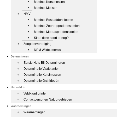
Meetnet Korstmossen
Meetnet Mossen
NMV
Meetnet Bospaddenstoelen
Meetnet Zeereeppaddenstoelen
Meetnet Moeraspaddenstoelen
Staat deze soort er nog?
Zoogdiervereniging
NEM Wildcamera's
Determineren
Eerste Hulp Bij Determineren
Determinatie Vaatplanten
Determinatie Korstmossen
Determinatie Orchideeën
Het veld in
Veldkaart printen
Contactpersonen Natuurgebieden
Waarnemingen
Waarnemingen