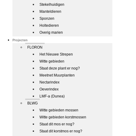
Stekelhuidigen
Manteldieren
Sponzen
Holtedieren
Overig marien
Projecten
FLORON
Het Nieuwe Strepen
Witte gebieden
Staat deze plant er nog?
Meetnet Muurplanten
Nectarindex
Oeverindex
LMF-a (Dunea)
BLWG
Witte gebieden mossen
Witte gebieden korstmossen
Staat dit mos er nog?
Staat dit korstmos er nog?