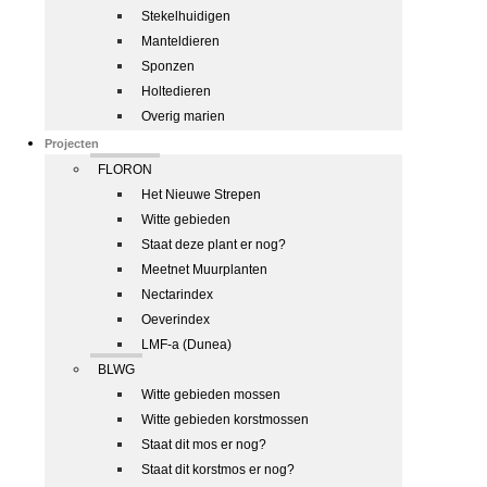
Stekelhuidigen
Manteldieren
Sponzen
Holtedieren
Overig marien
Projecten
FLORON
Het Nieuwe Strepen
Witte gebieden
Staat deze plant er nog?
Meetnet Muurplanten
Nectarindex
Oeverindex
LMF-a (Dunea)
BLWG
Witte gebieden mossen
Witte gebieden korstmossen
Staat dit mos er nog?
Staat dit korstmos er nog?