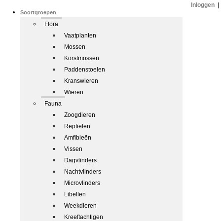
Inloggen
|
Soortgroepen
Flora
Vaatplanten
Mossen
Korstmossen
Paddenstoelen
Kranswieren
Wieren
Fauna
Zoogdieren
Reptielen
Amfibieën
Vissen
Dagvlinders
Nachtvlinders
Microvlinders
Libellen
Weekdieren
Kreeftachtigen