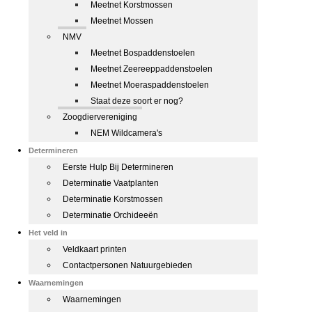
Meetnet Korstmossen
Meetnet Mossen
NMV
Meetnet Bospaddenstoelen
Meetnet Zeereeppaddenstoelen
Meetnet Moeraspaddenstoelen
Staat deze soort er nog?
Zoogdiervereniging
NEM Wildcamera's
Determineren
Eerste Hulp Bij Determineren
Determinatie Vaatplanten
Determinatie Korstmossen
Determinatie Orchideeën
Het veld in
Veldkaart printen
Contactpersonen Natuurgebieden
Waarnemingen
Waarnemingen