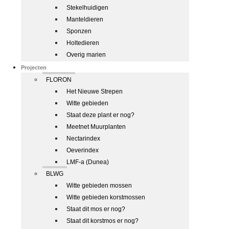
Stekelhuidigen
Manteldieren
Sponzen
Holtedieren
Overig marien
Projecten
FLORON
Het Nieuwe Strepen
Witte gebieden
Staat deze plant er nog?
Meetnet Muurplanten
Nectarindex
Oeverindex
LMF-a (Dunea)
BLWG
Witte gebieden mossen
Witte gebieden korstmossen
Staat dit mos er nog?
Staat dit korstmos er nog?