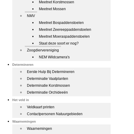
Meetnet Korstmossen
Meetnet Mossen
NMV
Meetnet Bospaddenstoelen
Meetnet Zeereeppaddenstoelen
Meetnet Moeraspaddenstoelen
Staat deze soort er nog?
Zoogdiervereniging
NEM Wildcamera's
Determineren
Eerste Hulp Bij Determineren
Determinatie Vaatplanten
Determinatie Korstmossen
Determinatie Orchideeën
Het veld in
Veldkaart printen
Contactpersonen Natuurgebieden
Waarnemingen
Waarnemingen