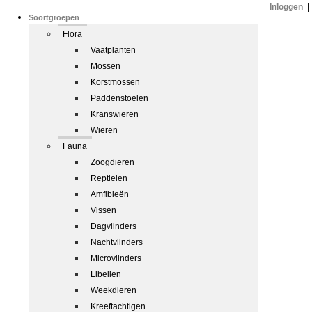
Inloggen
|
Soortgroepen
Flora
Vaatplanten
Mossen
Korstmossen
Paddenstoelen
Kranswieren
Wieren
Fauna
Zoogdieren
Reptielen
Amfibieën
Vissen
Dagvlinders
Nachtvlinders
Microvlinders
Libellen
Weekdieren
Kreeftachtigen