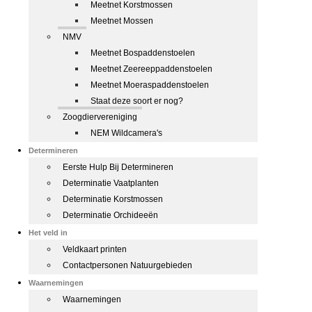
Meetnet Korstmossen
Meetnet Mossen
NMV
Meetnet Bospaddenstoelen
Meetnet Zeereeppaddenstoelen
Meetnet Moeraspaddenstoelen
Staat deze soort er nog?
Zoogdiervereniging
NEM Wildcamera's
Determineren
Eerste Hulp Bij Determineren
Determinatie Vaatplanten
Determinatie Korstmossen
Determinatie Orchideeën
Het veld in
Veldkaart printen
Contactpersonen Natuurgebieden
Waarnemingen
Waarnemingen