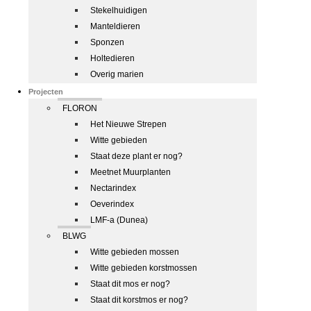
Stekelhuidigen
Manteldieren
Sponzen
Holtedieren
Overig marien
Projecten
FLORON
Het Nieuwe Strepen
Witte gebieden
Staat deze plant er nog?
Meetnet Muurplanten
Nectarindex
Oeverindex
LMF-a (Dunea)
BLWG
Witte gebieden mossen
Witte gebieden korstmossen
Staat dit mos er nog?
Staat dit korstmos er nog?