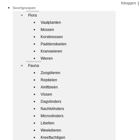
Inloggen
|
Soortgroepen
Flora
Vaatplanten
Mossen
Korstmossen
Paddenstoelen
Kranswieren
Wieren
Fauna
Zoogdieren
Reptielen
Amfibieën
Vissen
Dagvlinders
Nachtvlinders
Microvlinders
Libellen
Weekdieren
Kreeftachtigen