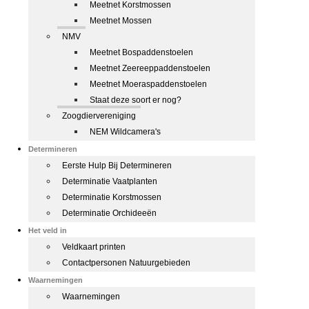
Meetnet Korstmossen
Meetnet Mossen
NMV
Meetnet Bospaddenstoelen
Meetnet Zeereeppaddenstoelen
Meetnet Moeraspaddenstoelen
Staat deze soort er nog?
Zoogdiervereniging
NEM Wildcamera's
Determineren
Eerste Hulp Bij Determineren
Determinatie Vaatplanten
Determinatie Korstmossen
Determinatie Orchideeën
Het veld in
Veldkaart printen
Contactpersonen Natuurgebieden
Waarnemingen
Waarnemingen