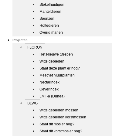
Stekelhuidigen
Manteldieren
Sponzen
Holtedieren
Overig marien
Projecten
FLORON
Het Nieuwe Strepen
Witte gebieden
Staat deze plant er nog?
Meetnet Muurplanten
Nectarindex
Oeverindex
LMF-a (Dunea)
BLWG
Witte gebieden mossen
Witte gebieden korstmossen
Staat dit mos er nog?
Staat dit korstmos er nog?