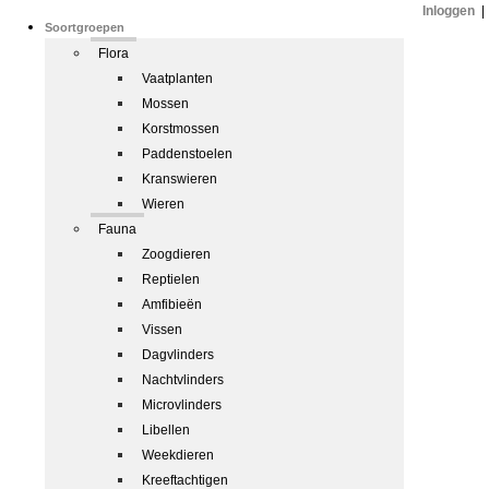
Inloggen
|
Soortgroepen
Flora
Vaatplanten
Mossen
Korstmossen
Paddenstoelen
Kranswieren
Wieren
Fauna
Zoogdieren
Reptielen
Amfibieën
Vissen
Dagvlinders
Nachtvlinders
Microvlinders
Libellen
Weekdieren
Kreeftachtigen