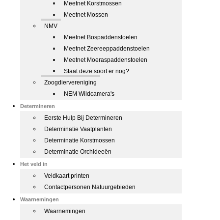
Meetnet Korstmossen
Meetnet Mossen
NMV
Meetnet Bospaddenstoelen
Meetnet Zeereeppaddenstoelen
Meetnet Moeraspaddenstoelen
Staat deze soort er nog?
Zoogdiervereniging
NEM Wildcamera's
Determineren
Eerste Hulp Bij Determineren
Determinatie Vaatplanten
Determinatie Korstmossen
Determinatie Orchideeën
Het veld in
Veldkaart printen
Contactpersonen Natuurgebieden
Waarnemingen
Waarnemingen