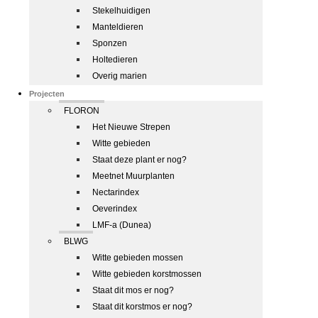
Stekelhuidigen
Manteldieren
Sponzen
Holtedieren
Overig marien
Projecten
FLORON
Het Nieuwe Strepen
Witte gebieden
Staat deze plant er nog?
Meetnet Muurplanten
Nectarindex
Oeverindex
LMF-a (Dunea)
BLWG
Witte gebieden mossen
Witte gebieden korstmossen
Staat dit mos er nog?
Staat dit korstmos er nog?