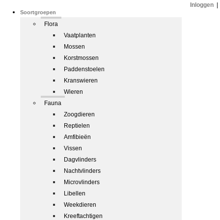
Inloggen
|
Soortgroepen
Flora
Vaatplanten
Mossen
Korstmossen
Paddenstoelen
Kranswieren
Wieren
Fauna
Zoogdieren
Reptielen
Amfibieën
Vissen
Dagvlinders
Nachtvlinders
Microvlinders
Libellen
Weekdieren
Kreeftachtigen