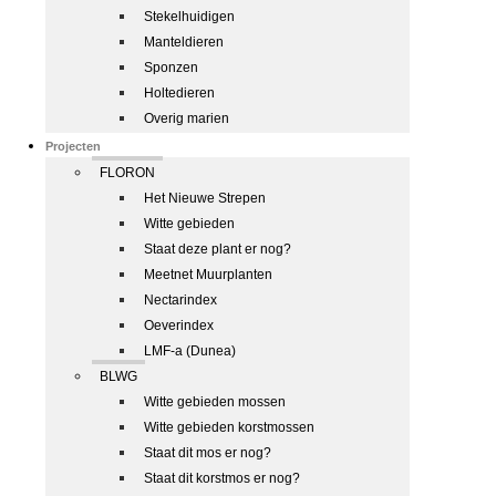
Stekelhuidigen
Manteldieren
Sponzen
Holtedieren
Overig marien
Projecten
FLORON
Het Nieuwe Strepen
Witte gebieden
Staat deze plant er nog?
Meetnet Muurplanten
Nectarindex
Oeverindex
LMF-a (Dunea)
BLWG
Witte gebieden mossen
Witte gebieden korstmossen
Staat dit mos er nog?
Staat dit korstmos er nog?