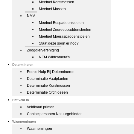
Meetnet Korstmossen
Meetnet Mossen
NMV
Meetnet Bospaddenstoelen
Meetnet Zeereeppaddenstoelen
Meetnet Moeraspaddenstoelen
Staat deze soort er nog?
Zoogdiervereniging
NEM Wildcamera's
Determineren
Eerste Hulp Bij Determineren
Determinatie Vaatplanten
Determinatie Korstmossen
Determinatie Orchideeën
Het veld in
Veldkaart printen
Contactpersonen Natuurgebieden
Waarnemingen
Waarnemingen