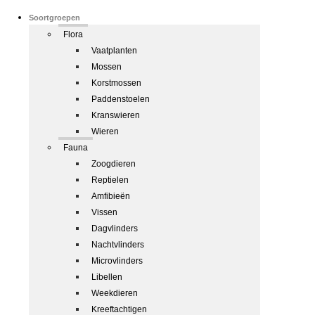
Soortgroepen
Flora
Vaatplanten
Mossen
Korstmossen
Paddenstoelen
Kranswieren
Wieren
Fauna
Zoogdieren
Reptielen
Amfibieën
Vissen
Dagvlinders
Nachtvlinders
Microvlinders
Libellen
Weekdieren
Kreeftachtigen