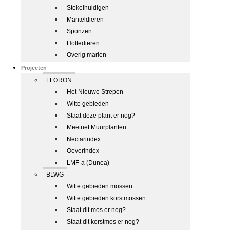
Stekelhuidigen
Manteldieren
Sponzen
Holtedieren
Overig marien
Projecten
FLORON
Het Nieuwe Strepen
Witte gebieden
Staat deze plant er nog?
Meetnet Muurplanten
Nectarindex
Oeverindex
LMF-a (Dunea)
BLWG
Witte gebieden mossen
Witte gebieden korstmossen
Staat dit mos er nog?
Staat dit korstmos er nog?