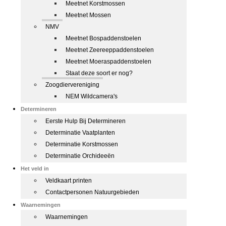
Meetnet Korstmossen
Meetnet Mossen
NMV
Meetnet Bospaddenstoelen
Meetnet Zeereeppaddenstoelen
Meetnet Moeraspaddenstoelen
Staat deze soort er nog?
Zoogdiervereniging
NEM Wildcamera's
Determineren
Eerste Hulp Bij Determineren
Determinatie Vaatplanten
Determinatie Korstmossen
Determinatie Orchideeën
Het veld in
Veldkaart printen
Contactpersonen Natuurgebieden
Waarnemingen
Waarnemingen