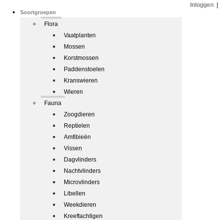
Inloggen
|
Soortgroepen
Flora
Vaatplanten
Mossen
Korstmossen
Paddenstoelen
Kranswieren
Wieren
Fauna
Zoogdieren
Reptielen
Amfibieën
Vissen
Dagvlinders
Nachtvlinders
Microvlinders
Libellen
Weekdieren
Kreeftachtigen