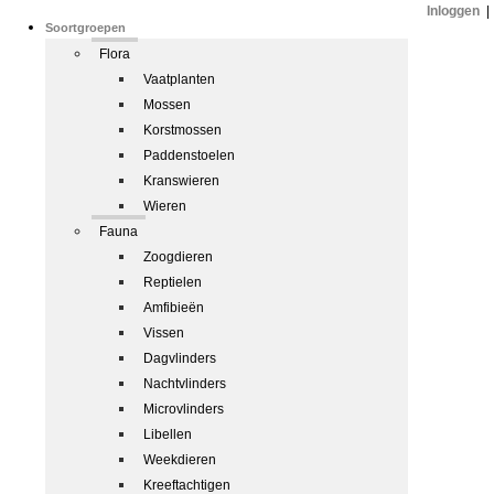
Inloggen
|
Soortgroepen
Flora
Vaatplanten
Mossen
Korstmossen
Paddenstoelen
Kranswieren
Wieren
Fauna
Zoogdieren
Reptielen
Amfibieën
Vissen
Dagvlinders
Nachtvlinders
Microvlinders
Libellen
Weekdieren
Kreeftachtigen