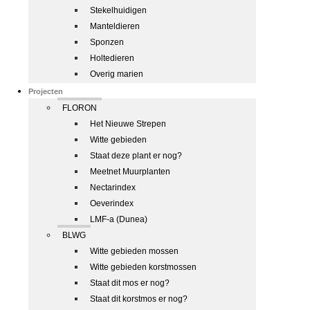
Stekelhuidigen
Manteldieren
Sponzen
Holtedieren
Overig marien
Projecten
FLORON
Het Nieuwe Strepen
Witte gebieden
Staat deze plant er nog?
Meetnet Muurplanten
Nectarindex
Oeverindex
LMF-a (Dunea)
BLWG
Witte gebieden mossen
Witte gebieden korstmossen
Staat dit mos er nog?
Staat dit korstmos er nog?