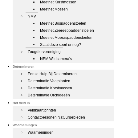
Meetnet Korstmossen
Meetnet Mossen
NMV
Meetnet Bospaddenstoelen
Meetnet Zeereeppaddenstoelen
Meetnet Moeraspaddenstoelen
Staat deze soort er nog?
Zoogdiervereniging
NEM Wildcamera's
Determineren
Eerste Hulp Bij Determineren
Determinatie Vaatplanten
Determinatie Korstmossen
Determinatie Orchideeën
Het veld in
Veldkaart printen
Contactpersonen Natuurgebieden
Waarnemingen
Waarnemingen