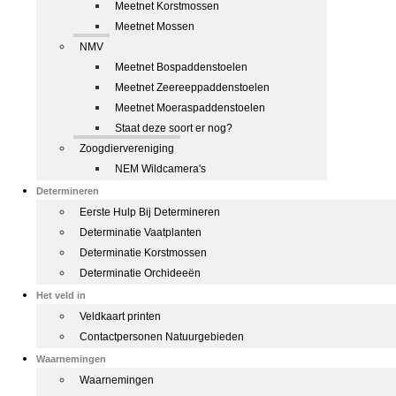
Meetnet Korstmossen
Meetnet Mossen
NMV
Meetnet Bospaddenstoelen
Meetnet Zeereeppaddenstoelen
Meetnet Moeraspaddenstoelen
Staat deze soort er nog?
Zoogdiervereniging
NEM Wildcamera's
Determineren
Eerste Hulp Bij Determineren
Determinatie Vaatplanten
Determinatie Korstmossen
Determinatie Orchideeën
Het veld in
Veldkaart printen
Contactpersonen Natuurgebieden
Waarnemingen
Waarnemingen