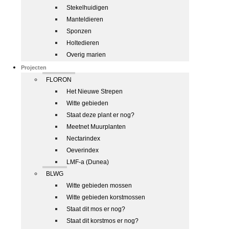
Stekelhuidigen
Manteldieren
Sponzen
Holtedieren
Overig marien
Projecten
FLORON
Het Nieuwe Strepen
Witte gebieden
Staat deze plant er nog?
Meetnet Muurplanten
Nectarindex
Oeverindex
LMF-a (Dunea)
BLWG
Witte gebieden mossen
Witte gebieden korstmossen
Staat dit mos er nog?
Staat dit korstmos er nog?