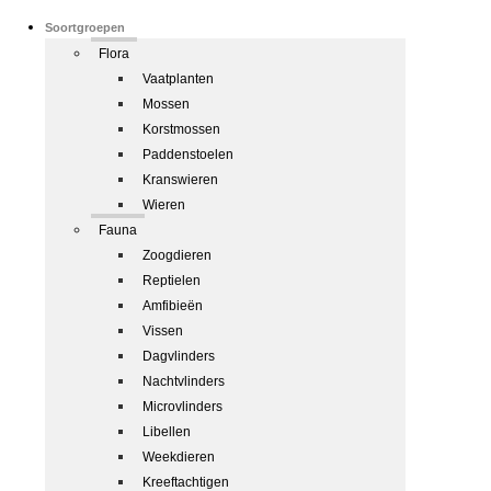
Soortgroepen
Flora
Vaatplanten
Mossen
Korstmossen
Paddenstoelen
Kranswieren
Wieren
Fauna
Zoogdieren
Reptielen
Amfibieën
Vissen
Dagvlinders
Nachtvlinders
Microvlinders
Libellen
Weekdieren
Kreeftachtigen