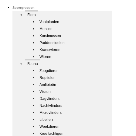
Soortgroepen
Flora
Vaatplanten
Mossen
Korstmossen
Paddenstoelen
Kranswieren
Wieren
Fauna
Zoogdieren
Reptielen
Amfibieën
Vissen
Dagvlinders
Nachtvlinders
Microvlinders
Libellen
Weekdieren
Kreeftachtigen