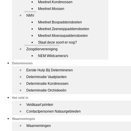
Meetnet Korstmossen
Meetnet Mossen
NMV
Meetnet Bospaddenstoelen
Meetnet Zeereeppaddenstoelen
Meetnet Moeraspaddenstoelen
Staat deze soort er nog?
Zoogdiervereniging
NEM Wildcamera's
Determineren
Eerste Hulp Bij Determineren
Determinatie Vaatplanten
Determinatie Korstmossen
Determinatie Orchideeën
Het veld in
Veldkaart printen
Contactpersonen Natuurgebieden
Waarnemingen
Waarnemingen