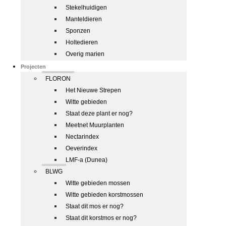
Stekelhuidigen
Manteldieren
Sponzen
Holtedieren
Overig marien
Projecten
FLORON
Het Nieuwe Strepen
Witte gebieden
Staat deze plant er nog?
Meetnet Muurplanten
Nectarindex
Oeverindex
LMF-a (Dunea)
BLWG
Witte gebieden mossen
Witte gebieden korstmossen
Staat dit mos er nog?
Staat dit korstmos er nog?