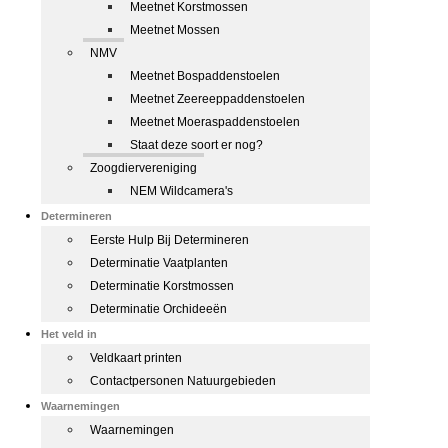
Meetnet Korstmossen
Meetnet Mossen
NMV
Meetnet Bospaddenstoelen
Meetnet Zeereeppaddenstoelen
Meetnet Moeraspaddenstoelen
Staat deze soort er nog?
Zoogdiervereniging
NEM Wildcamera's
Determineren
Eerste Hulp Bij Determineren
Determinatie Vaatplanten
Determinatie Korstmossen
Determinatie Orchideeën
Het veld in
Veldkaart printen
Contactpersonen Natuurgebieden
Waarnemingen
Waarnemingen