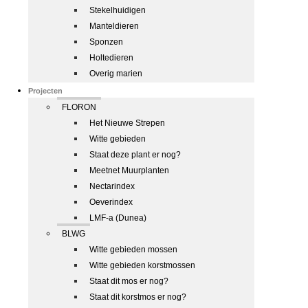
Stekelhuidigen
Manteldieren
Sponzen
Holtedieren
Overig marien
Projecten
FLORON
Het Nieuwe Strepen
Witte gebieden
Staat deze plant er nog?
Meetnet Muurplanten
Nectarindex
Oeverindex
LMF-a (Dunea)
BLWG
Witte gebieden mossen
Witte gebieden korstmossen
Staat dit mos er nog?
Staat dit korstmos er nog?