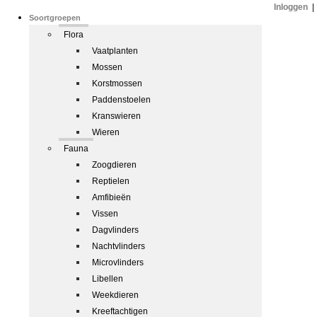
Inloggen
|
Soortgroepen
Flora
Vaatplanten
Mossen
Korstmossen
Paddenstoelen
Kranswieren
Wieren
Fauna
Zoogdieren
Reptielen
Amfibieën
Vissen
Dagvlinders
Nachtvlinders
Microvlinders
Libellen
Weekdieren
Kreeftachtigen