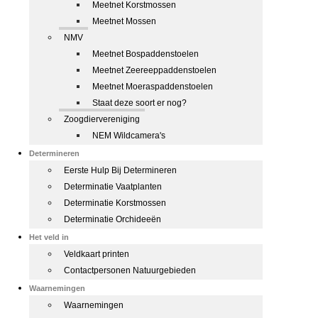
Meetnet Korstmossen
Meetnet Mossen
NMV
Meetnet Bospaddenstoelen
Meetnet Zeereeppaddenstoelen
Meetnet Moeraspaddenstoelen
Staat deze soort er nog?
Zoogdiervereniging
NEM Wildcamera's
Determineren
Eerste Hulp Bij Determineren
Determinatie Vaatplanten
Determinatie Korstmossen
Determinatie Orchideeën
Het veld in
Veldkaart printen
Contactpersonen Natuurgebieden
Waarnemingen
Waarnemingen