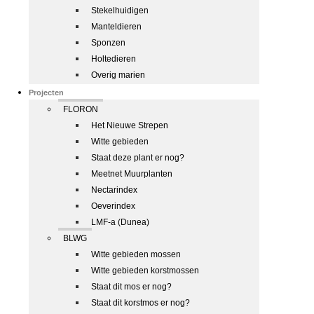
Stekelhuidigen
Manteldieren
Sponzen
Holtedieren
Overig marien
Projecten
FLORON
Het Nieuwe Strepen
Witte gebieden
Staat deze plant er nog?
Meetnet Muurplanten
Nectarindex
Oeverindex
LMF-a (Dunea)
BLWG
Witte gebieden mossen
Witte gebieden korstmossen
Staat dit mos er nog?
Staat dit korstmos er nog?