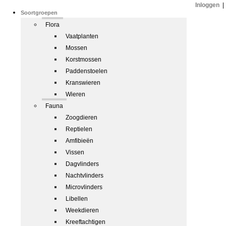
Inloggen
|
Soortgroepen
Flora
Vaatplanten
Mossen
Korstmossen
Paddenstoelen
Kranswieren
Wieren
Fauna
Zoogdieren
Reptielen
Amfibieën
Vissen
Dagvlinders
Nachtvlinders
Microvlinders
Libellen
Weekdieren
Kreeftachtigen