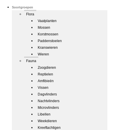
Soortgroepen
Flora
Vaatplanten
Mossen
Korstmossen
Paddenstoelen
Kranswieren
Wieren
Fauna
Zoogdieren
Reptielen
Amfibieën
Vissen
Dagvlinders
Nachtvlinders
Microvlinders
Libellen
Weekdieren
Kreeftachtigen