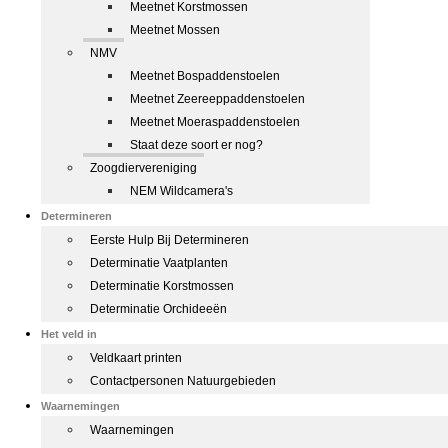
Meetnet Korstmossen
Meetnet Mossen
NMV
Meetnet Bospaddenstoelen
Meetnet Zeereeppaddenstoelen
Meetnet Moeraspaddenstoelen
Staat deze soort er nog?
Zoogdiervereniging
NEM Wildcamera's
Determineren
Eerste Hulp Bij Determineren
Determinatie Vaatplanten
Determinatie Korstmossen
Determinatie Orchideeën
Het veld in
Veldkaart printen
Contactpersonen Natuurgebieden
Waarnemingen
Waarnemingen