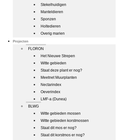
Stekelhuidigen
Manteldieren
Sponzen
Holtedieren
Overig marien
Projecten
FLORON
Het Nieuwe Strepen
Witte gebieden
Staat deze plant er nog?
Meetnet Muurplanten
Nectarindex
Oeverindex
LMF-a (Dunea)
BLWG
Witte gebieden mossen
Witte gebieden korstmossen
Staat dit mos er nog?
Staat dit korstmos er nog?