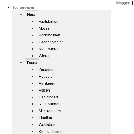
Inloggen
|
Soortgroepen
Flora
Vaatplanten
Mossen
Korstmossen
Paddenstoelen
Kranswieren
Wieren
Fauna
Zoogdieren
Reptielen
Amfibieën
Vissen
Dagvlinders
Nachtvlinders
Microvlinders
Libellen
Weekdieren
Kreeftachtigen