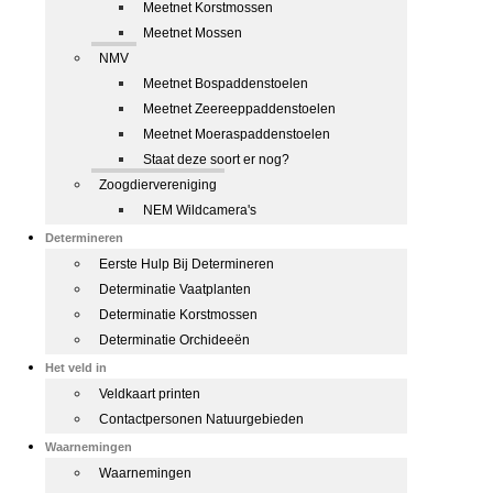
Meetnet Korstmossen
Meetnet Mossen
NMV
Meetnet Bospaddenstoelen
Meetnet Zeereeppaddenstoelen
Meetnet Moeraspaddenstoelen
Staat deze soort er nog?
Zoogdiervereniging
NEM Wildcamera's
Determineren
Eerste Hulp Bij Determineren
Determinatie Vaatplanten
Determinatie Korstmossen
Determinatie Orchideeën
Het veld in
Veldkaart printen
Contactpersonen Natuurgebieden
Waarnemingen
Waarnemingen