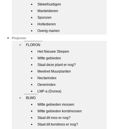
Stekelhuidigen
Manteldieren
Sponzen
Holtedieren
Overig marien
Projecten
FLORON
Het Nieuwe Strepen
Witte gebieden
Staat deze plant er nog?
Meetnet Muurplanten
Nectarindex
Oeverindex
LMF-a (Dunea)
BLWG
Witte gebieden mossen
Witte gebieden korstmossen
Staat dit mos er nog?
Staat dit korstmos er nog?