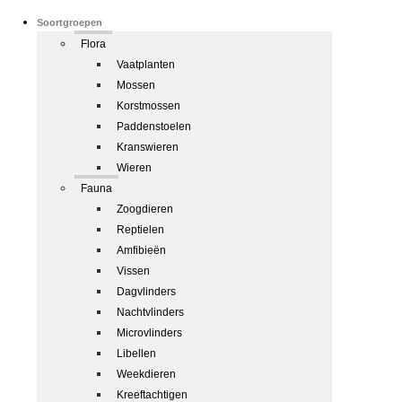
Soortgroepen
Flora
Vaatplanten
Mossen
Korstmossen
Paddenstoelen
Kranswieren
Wieren
Fauna
Zoogdieren
Reptielen
Amfibieën
Vissen
Dagvlinders
Nachtvlinders
Microvlinders
Libellen
Weekdieren
Kreeftachtigen