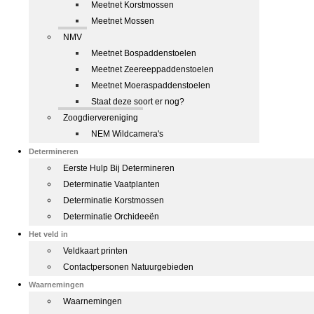
Meetnet Korstmossen
Meetnet Mossen
NMV
Meetnet Bospaddenstoelen
Meetnet Zeereeppaddenstoelen
Meetnet Moeraspaddenstoelen
Staat deze soort er nog?
Zoogdiervereniging
NEM Wildcamera's
Determineren
Eerste Hulp Bij Determineren
Determinatie Vaatplanten
Determinatie Korstmossen
Determinatie Orchideeën
Het veld in
Veldkaart printen
Contactpersonen Natuurgebieden
Waarnemingen
Waarnemingen