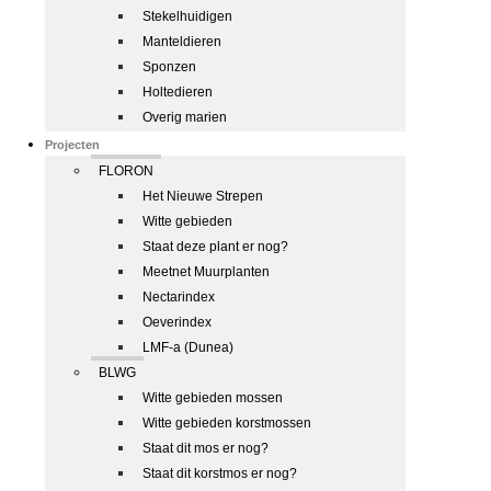
Stekelhuidigen
Manteldieren
Sponzen
Holtedieren
Overig marien
Projecten
FLORON
Het Nieuwe Strepen
Witte gebieden
Staat deze plant er nog?
Meetnet Muurplanten
Nectarindex
Oeverindex
LMF-a (Dunea)
BLWG
Witte gebieden mossen
Witte gebieden korstmossen
Staat dit mos er nog?
Staat dit korstmos er nog?