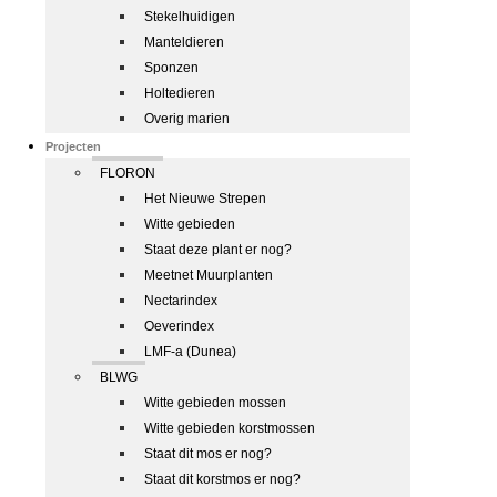
Stekelhuidigen
Manteldieren
Sponzen
Holtedieren
Overig marien
Projecten
FLORON
Het Nieuwe Strepen
Witte gebieden
Staat deze plant er nog?
Meetnet Muurplanten
Nectarindex
Oeverindex
LMF-a (Dunea)
BLWG
Witte gebieden mossen
Witte gebieden korstmossen
Staat dit mos er nog?
Staat dit korstmos er nog?