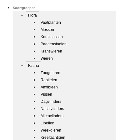
Soortgroepen
Flora
Vaatplanten
Mossen
Korstmossen
Paddenstoelen
Kranswieren
Wieren
Fauna
Zoogdieren
Reptielen
Amfibieën
Vissen
Dagvlinders
Nachtvlinders
Microvlinders
Libellen
Weekdieren
Kreeftachtigen