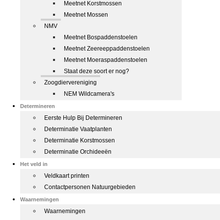
Meetnet Korstmossen
Meetnet Mossen
NMV
Meetnet Bospaddenstoelen
Meetnet Zeereeppaddenstoelen
Meetnet Moeraspaddenstoelen
Staat deze soort er nog?
Zoogdiervereniging
NEM Wildcamera's
Determineren
Eerste Hulp Bij Determineren
Determinatie Vaatplanten
Determinatie Korstmossen
Determinatie Orchideeën
Het veld in
Veldkaart printen
Contactpersonen Natuurgebieden
Waarnemingen
Waarnemingen