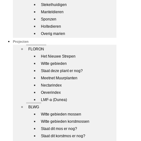
Stekelhuidigen
Manteldieren
Sponzen
Holtedieren
Overig marien
Projecten
FLORON
Het Nieuwe Strepen
Witte gebieden
Staat deze plant er nog?
Meetnet Muurplanten
Nectarindex
Oeverindex
LMF-a (Dunea)
BLWG
Witte gebieden mossen
Witte gebieden korstmossen
Staat dit mos er nog?
Staat dit korstmos er nog?