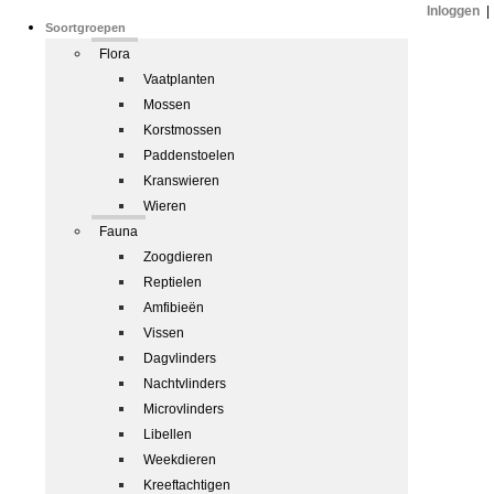
Inloggen
|
Soortgroepen
Flora
Vaatplanten
Mossen
Korstmossen
Paddenstoelen
Kranswieren
Wieren
Fauna
Zoogdieren
Reptielen
Amfibieën
Vissen
Dagvlinders
Nachtvlinders
Microvlinders
Libellen
Weekdieren
Kreeftachtigen