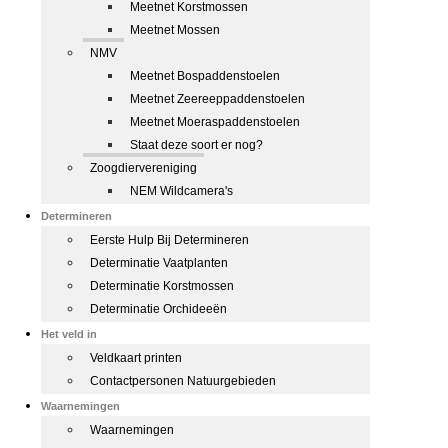
Meetnet Korstmossen
Meetnet Mossen
NMV
Meetnet Bospaddenstoelen
Meetnet Zeereeppaddenstoelen
Meetnet Moeraspaddenstoelen
Staat deze soort er nog?
Zoogdiervereniging
NEM Wildcamera's
Determineren
Eerste Hulp Bij Determineren
Determinatie Vaatplanten
Determinatie Korstmossen
Determinatie Orchideeën
Het veld in
Veldkaart printen
Contactpersonen Natuurgebieden
Waarnemingen
Waarnemingen