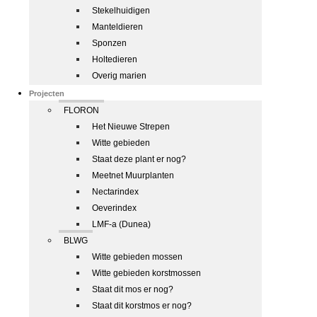
Stekelhuidigen
Manteldieren
Sponzen
Holtedieren
Overig marien
Projecten
FLORON
Het Nieuwe Strepen
Witte gebieden
Staat deze plant er nog?
Meetnet Muurplanten
Nectarindex
Oeverindex
LMF-a (Dunea)
BLWG
Witte gebieden mossen
Witte gebieden korstmossen
Staat dit mos er nog?
Staat dit korstmos er nog?