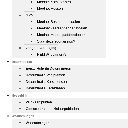
Meetnet Korstmossen
Meetnet Mossen
NMV
Meetnet Bospaddenstoelen
Meetnet Zeereeppaddenstoelen
Meetnet Moeraspaddenstoelen
Staat deze soort er nog?
Zoogdiervereniging
NEM Wildcamera's
Determineren
Eerste Hulp Bij Determineren
Determinatie Vaatplanten
Determinatie Korstmossen
Determinatie Orchideeën
Het veld in
Veldkaart printen
Contactpersonen Natuurgebieden
Waarnemingen
Waarnemingen