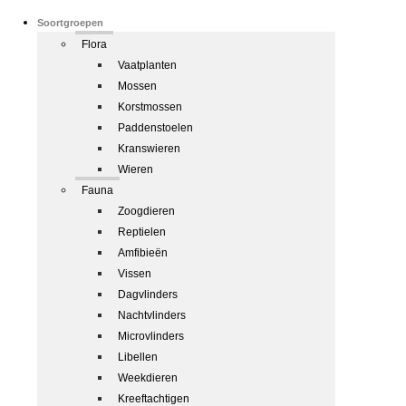
Soortgroepen
Flora
Vaatplanten
Mossen
Korstmossen
Paddenstoelen
Kranswieren
Wieren
Fauna
Zoogdieren
Reptielen
Amfibieën
Vissen
Dagvlinders
Nachtvlinders
Microvlinders
Libellen
Weekdieren
Kreeftachtigen