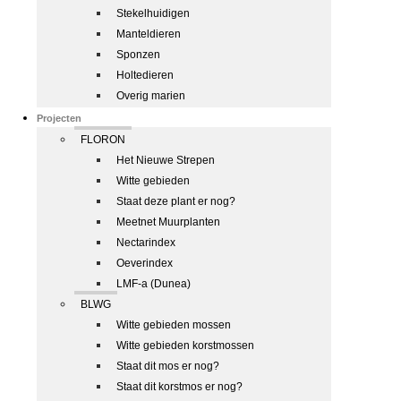
Stekelhuidigen
Manteldieren
Sponzen
Holtedieren
Overig marien
Projecten
FLORON
Het Nieuwe Strepen
Witte gebieden
Staat deze plant er nog?
Meetnet Muurplanten
Nectarindex
Oeverindex
LMF-a (Dunea)
BLWG
Witte gebieden mossen
Witte gebieden korstmossen
Staat dit mos er nog?
Staat dit korstmos er nog?