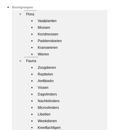
Soortgroepen
Flora
Vaatplanten
Mossen
Korstmossen
Paddenstoelen
Kranswieren
Wieren
Fauna
Zoogdieren
Reptielen
Amfibieën
Vissen
Dagvlinders
Nachtvlinders
Microvlinders
Libellen
Weekdieren
Kreeftachtigen