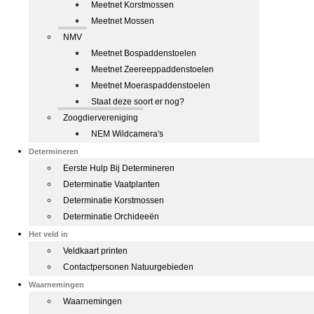
Meetnet Korstmossen
Meetnet Mossen
NMV
Meetnet Bospaddenstoelen
Meetnet Zeereeppaddenstoelen
Meetnet Moeraspaddenstoelen
Staat deze soort er nog?
Zoogdiervereniging
NEM Wildcamera's
Determineren
Eerste Hulp Bij Determineren
Determinatie Vaatplanten
Determinatie Korstmossen
Determinatie Orchideeën
Het veld in
Veldkaart printen
Contactpersonen Natuurgebieden
Waarnemingen
Waarnemingen