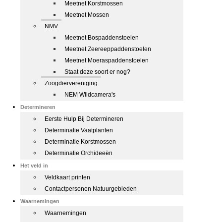
Meetnet Korstmossen
Meetnet Mossen
NMV
Meetnet Bospaddenstoelen
Meetnet Zeereeppaddenstoelen
Meetnet Moeraspaddenstoelen
Staat deze soort er nog?
Zoogdiervereniging
NEM Wildcamera's
Determineren
Eerste Hulp Bij Determineren
Determinatie Vaatplanten
Determinatie Korstmossen
Determinatie Orchideeën
Het veld in
Veldkaart printen
Contactpersonen Natuurgebieden
Waarnemingen
Waarnemingen