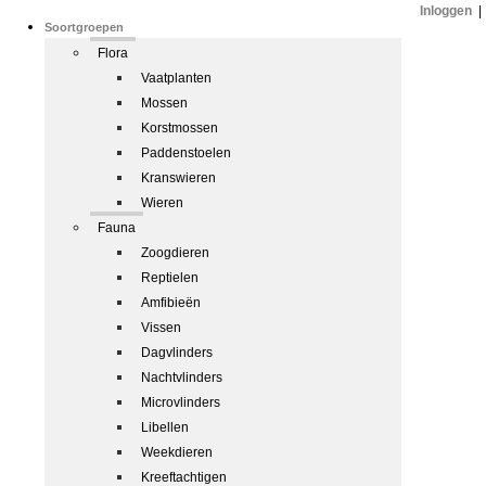
Inloggen
|
Soortgroepen
Flora
Vaatplanten
Mossen
Korstmossen
Paddenstoelen
Kranswieren
Wieren
Fauna
Zoogdieren
Reptielen
Amfibieën
Vissen
Dagvlinders
Nachtvlinders
Microvlinders
Libellen
Weekdieren
Kreeftachtigen