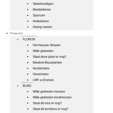
Stekelhuidigen
Manteldieren
Sponzen
Holtedieren
Overig marien
Projecten
FLORON
Het Nieuwe Strepen
Witte gebieden
Staat deze plant er nog?
Meetnet Muurplanten
Nectarindex
Oeverindex
LMF-a (Dunea)
BLWG
Witte gebieden mossen
Witte gebieden korstmossen
Staat dit mos er nog?
Staat dit korstmos er nog?