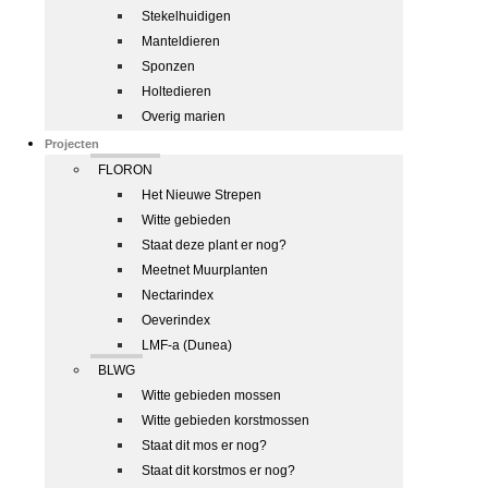
Stekelhuidigen
Manteldieren
Sponzen
Holtedieren
Overig marien
Projecten
FLORON
Het Nieuwe Strepen
Witte gebieden
Staat deze plant er nog?
Meetnet Muurplanten
Nectarindex
Oeverindex
LMF-a (Dunea)
BLWG
Witte gebieden mossen
Witte gebieden korstmossen
Staat dit mos er nog?
Staat dit korstmos er nog?