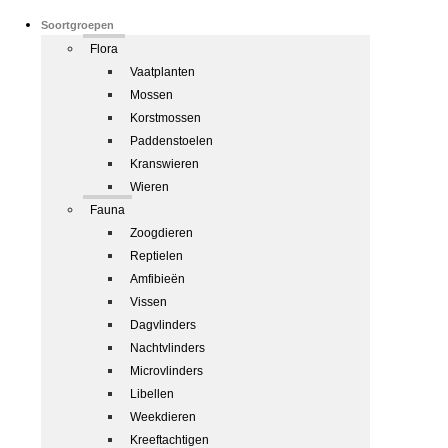
Soortgroepen
Flora
Vaatplanten
Mossen
Korstmossen
Paddenstoelen
Kranswieren
Wieren
Fauna
Zoogdieren
Reptielen
Amfibieën
Vissen
Dagvlinders
Nachtvlinders
Microvlinders
Libellen
Weekdieren
Kreeftachtigen