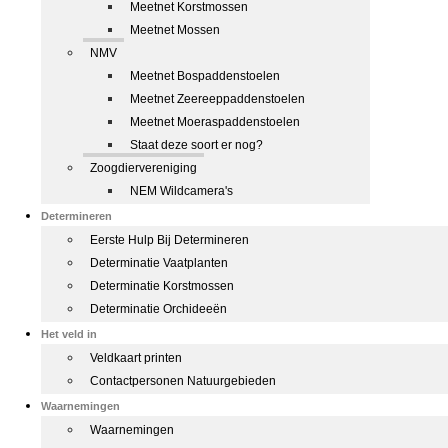
Meetnet Korstmossen
Meetnet Mossen
NMV
Meetnet Bospaddenstoelen
Meetnet Zeereeppaddenstoelen
Meetnet Moeraspaddenstoelen
Staat deze soort er nog?
Zoogdiervereniging
NEM Wildcamera's
Determineren
Eerste Hulp Bij Determineren
Determinatie Vaatplanten
Determinatie Korstmossen
Determinatie Orchideeën
Het veld in
Veldkaart printen
Contactpersonen Natuurgebieden
Waarnemingen
Waarnemingen