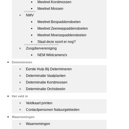
Meetnet Korstmossen
Meetnet Mossen
NMV
Meetnet Bospaddenstoelen
Meetnet Zeereeppaddenstoelen
Meetnet Moeraspaddenstoelen
Staat deze soort er nog?
Zoogdiervereniging
NEM Wildcamera's
Determineren
Eerste Hulp Bij Determineren
Determinatie Vaatplanten
Determinatie Korstmossen
Determinatie Orchideeën
Het veld in
Veldkaart printen
Contactpersonen Natuurgebieden
Waarnemingen
Waarnemingen