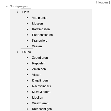
Inloggen
|
Soortgroepen
Flora
Vaatplanten
Mossen
Korstmossen
Paddenstoelen
Kranswieren
Wieren
Fauna
Zoogdieren
Reptielen
Amfibieën
Vissen
Dagvlinders
Nachtvlinders
Microvlinders
Libellen
Weekdieren
Kreeftachtigen