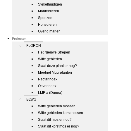
Stekelhuidigen
Manteldieren
Sponzen
Holtedieren
Overig marien
Projecten
FLORON
Het Nieuwe Strepen
Witte gebieden
Staat deze plant er nog?
Meetnet Muurplanten
Nectarindex
Oeverindex
LMF-a (Dunea)
BLWG
Witte gebieden mossen
Witte gebieden korstmossen
Staat dit mos er nog?
Staat dit korstmos er nog?