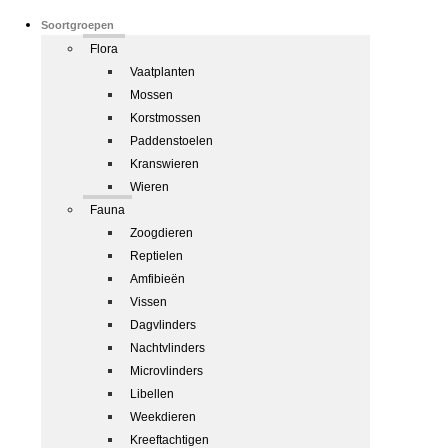
Soortgroepen
Flora
Vaatplanten
Mossen
Korstmossen
Paddenstoelen
Kranswieren
Wieren
Fauna
Zoogdieren
Reptielen
Amfibieën
Vissen
Dagvlinders
Nachtvlinders
Microvlinders
Libellen
Weekdieren
Kreeftachtigen