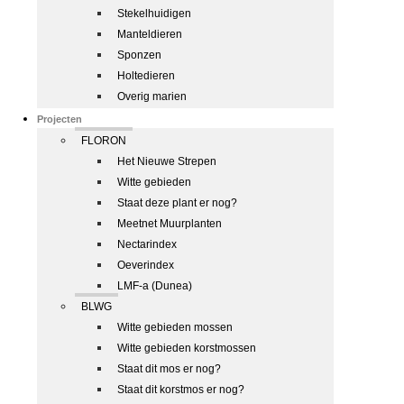
Stekelhuidigen
Manteldieren
Sponzen
Holtedieren
Overig marien
Projecten
FLORON
Het Nieuwe Strepen
Witte gebieden
Staat deze plant er nog?
Meetnet Muurplanten
Nectarindex
Oeverindex
LMF-a (Dunea)
BLWG
Witte gebieden mossen
Witte gebieden korstmossen
Staat dit mos er nog?
Staat dit korstmos er nog?