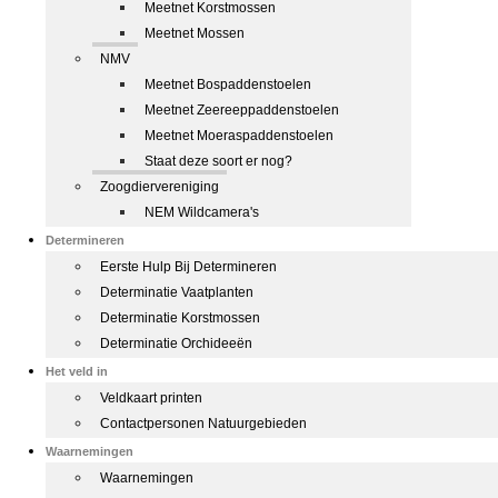
Meetnet Korstmossen
Meetnet Mossen
NMV
Meetnet Bospaddenstoelen
Meetnet Zeereeppaddenstoelen
Meetnet Moeraspaddenstoelen
Staat deze soort er nog?
Zoogdiervereniging
NEM Wildcamera's
Determineren
Eerste Hulp Bij Determineren
Determinatie Vaatplanten
Determinatie Korstmossen
Determinatie Orchideeën
Het veld in
Veldkaart printen
Contactpersonen Natuurgebieden
Waarnemingen
Waarnemingen