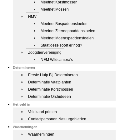
Meetnet Korstmossen
Meetnet Mossen
NMV
Meetnet Bospaddenstoelen
Meetnet Zeereeppaddenstoelen
Meetnet Moeraspaddenstoelen
Staat deze soort er nog?
Zoogdiervereniging
NEM Wildcamera's
Determineren
Eerste Hulp Bij Determineren
Determinatie Vaatplanten
Determinatie Korstmossen
Determinatie Orchideeën
Het veld in
Veldkaart printen
Contactpersonen Natuurgebieden
Waarnemingen
Waarnemingen