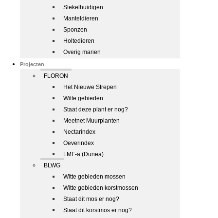
Stekelhuidigen
Manteldieren
Sponzen
Holtedieren
Overig marien
Projecten
FLORON
Het Nieuwe Strepen
Witte gebieden
Staat deze plant er nog?
Meetnet Muurplanten
Nectarindex
Oeverindex
LMF-a (Dunea)
BLWG
Witte gebieden mossen
Witte gebieden korstmossen
Staat dit mos er nog?
Staat dit korstmos er nog?