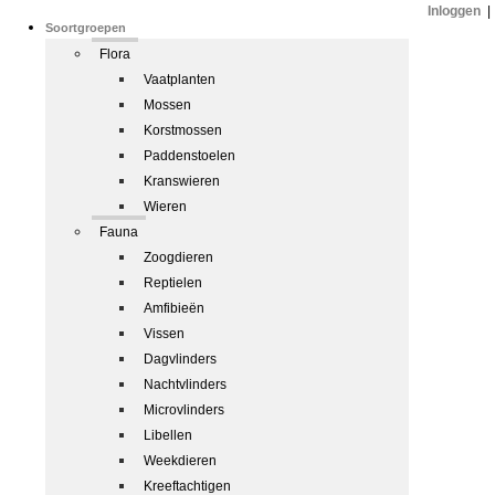
Inloggen
|
Soortgroepen
Flora
Vaatplanten
Mossen
Korstmossen
Paddenstoelen
Kranswieren
Wieren
Fauna
Zoogdieren
Reptielen
Amfibieën
Vissen
Dagvlinders
Nachtvlinders
Microvlinders
Libellen
Weekdieren
Kreeftachtigen