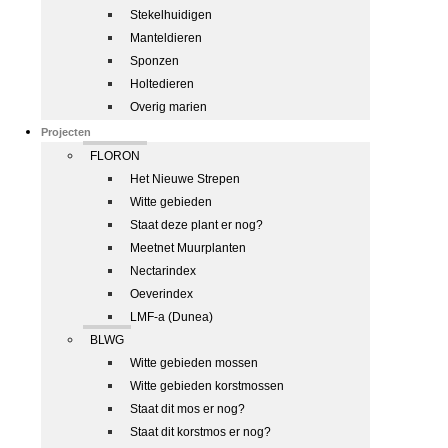
Stekelhuidigen
Manteldieren
Sponzen
Holtedieren
Overig marien
Projecten
FLORON
Het Nieuwe Strepen
Witte gebieden
Staat deze plant er nog?
Meetnet Muurplanten
Nectarindex
Oeverindex
LMF-a (Dunea)
BLWG
Witte gebieden mossen
Witte gebieden korstmossen
Staat dit mos er nog?
Staat dit korstmos er nog?