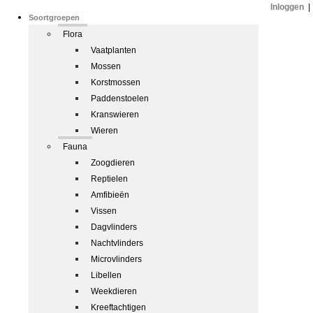
Inloggen
|
Soortgroepen
Flora
Vaatplanten
Mossen
Korstmossen
Paddenstoelen
Kranswieren
Wieren
Fauna
Zoogdieren
Reptielen
Amfibieën
Vissen
Dagvlinders
Nachtvlinders
Microvlinders
Libellen
Weekdieren
Kreeftachtigen