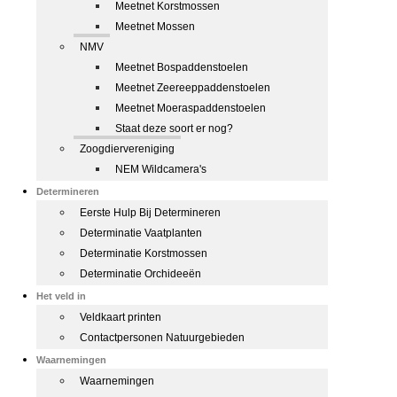
Meetnet Korstmossen
Meetnet Mossen
NMV
Meetnet Bospaddenstoelen
Meetnet Zeereeppaddenstoelen
Meetnet Moeraspaddenstoelen
Staat deze soort er nog?
Zoogdiervereniging
NEM Wildcamera's
Determineren
Eerste Hulp Bij Determineren
Determinatie Vaatplanten
Determinatie Korstmossen
Determinatie Orchideeën
Het veld in
Veldkaart printen
Contactpersonen Natuurgebieden
Waarnemingen
Waarnemingen